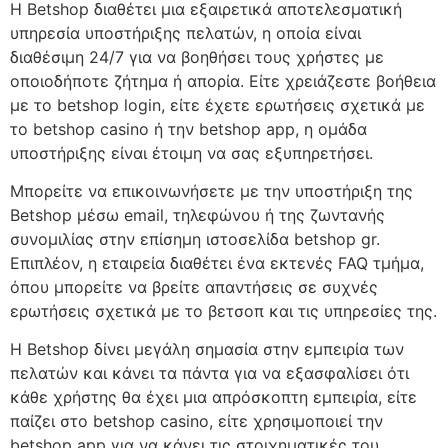
Η Betshop διαθέτει μια εξαιρετικά αποτελεσματική
υπηρεσία υποστήριξης πελατών, η οποία είναι
διαθέσιμη 24/7 για να βοηθήσει τους χρήστες με
οποιοδήποτε ζήτημα ή απορία. Είτε χρειάζεστε βοήθεια
με το betshop login, είτε έχετε ερωτήσεις σχετικά με
το betshop casino ή την betshop app, η ομάδα
υποστήριξης είναι έτοιμη να σας εξυπηρετήσει.
Μπορείτε να επικοινωνήσετε με την υποστήριξη της
Betshop μέσω email, τηλεφώνου ή της ζωντανής
συνομιλίας στην επίσημη ιστοσελίδα betshop gr.
Επιπλέον, η εταιρεία διαθέτει ένα εκτενές FAQ τμήμα,
όπου μπορείτε να βρείτε απαντήσεις σε συχνές
ερωτήσεις σχετικά με το βετσοπ και τις υπηρεσίες της.
Η Betshop δίνει μεγάλη σημασία στην εμπειρία των
πελατών και κάνει τα πάντα για να εξασφαλίσει ότι
κάθε χρήστης θα έχει μια απρόσκοπτη εμπειρία, είτε
παίζει στο betshop casino, είτε χρησιμοποιεί την
betshop app για να κάνει τις στοιχηματικές του