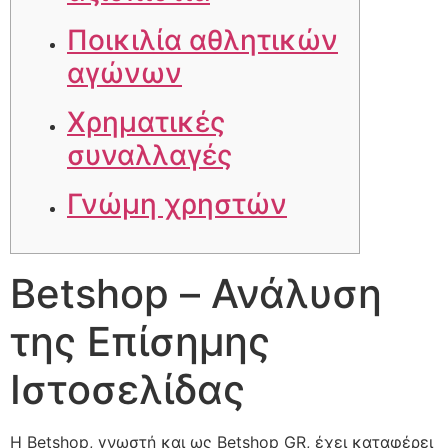
Ποικιλία αθλητικών
αγώνων
Χρηματικές
συναλλαγές
Γνώμη χρηστών
Betshop – Ανάλυση
της Επίσημης
Ιστοσελίδας
Η Betshop, γνωστή και ως Betshop GR, έχει καταφέρει