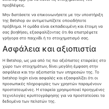
προβλέψεις.
Μην διστάσετε να επικοινωνήσετε με την υποστήριξη
της Betshop αν αντιμετωπίζετε οποιοδήποτε
πρόβλημα. Η ομάδα είναι εκπαιδευμένη και έτοιμη να
σας βοηθήσει, εξασφαλίζοντας ότι θα επιστρέψετε
γρήγορα στο παιχνίδι ή το στοιχηματισμό σας.
Ασφάλεια και αξιοπιστία
Η Betshop, ως μια από τις πιο αξιόπιστες εταιρείες στο
χώρο των στοιχημάτων, δίνει μεγάλη έμφαση στην
ασφάλεια και την αξιοπιστία των υπηρεσιών της. Το
betshop login είναι ασφαλές και εξασφαλίζει ότι οι
προσωπικές πληροφορίες των χρηστών παραμένουν
προστατευμένες. Η εταιρεία χρησιμοποιεί προηγμένες
τεχνολογίες κρυπτογράφησης για να προστατεύσει τα
δεδομένα των πελατών της.