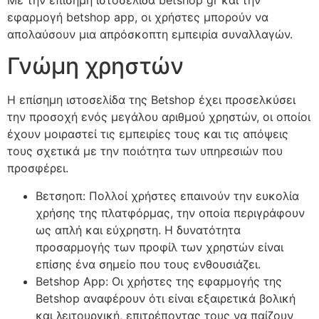
εφαρμογή betshop app, οι χρήστες μπορούν να
απολαύσουν μια απρόσκοπτη εμπειρία συναλλαγών.
Γνώμη χρηστών
Η επίσημη ιστοσελίδα της Betshop έχει προσελκύσει
την προσοχή ενός μεγάλου αριθμού χρηστών, οι οποίοι
έχουν μοιραστεί τις εμπειρίες τους και τις απόψεις
τους σχετικά με την ποιότητα των υπηρεσιών που
προσφέρει.
Βετσηοπ: Πολλοί χρήστες επαινούν την ευκολία
χρήσης της πλατφόρμας, την οποία περιγράφουν
ως απλή και εύχρηστη. Η δυνατότητα
προσαρμογής των προφίλ των χρηστών είναι
επίσης ένα σημείο που τους ενθουσιάζει.
Betshop App: Οι χρήστες της εφαρμογής της
Betshop αναφέρουν ότι είναι εξαιρετικά βολική
και λειτουργική, επιτρέποντας τους να παίζουν