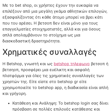
Με το bet shop, οι χρήστες έχουν την ευκαιρία να
επιλέξουν από μια μεγάλη γκάμα αθλητικών επιλογών,
εξασφαλίζοντας ότι κάθε άτομο μπορεί να βρει κάτι
που του αρέσει. Η βετσοπ δεν είναι μόνο για τους
επαγγελματίες στοιχηματιστές, αλλά και για όσους
απλά απολαμβάνουν το στοίχημα ως μια
διασκεδαστική δραστηριότητα.
Χρηματικές συναλλαγές
Η Betshop, γνωστή και ως
betshop τηλεφωνο
βετσοπ ή
βετσηοπ, προσφέρει μια ευέλικτη και ασφαλή
πλατφόρμα για όλες τις χρηματικές συναλλαγές των
χρηστών της. Είτε είστε στο betshop gr είτε
χρησιμοποιείτε το betshop app, η διαδικασία είναι απλή
και γρήγορη.
Κατάθεση και Ανάληψη: Το betshop login σας δίνει
πρόσβαση σε πολλές επιλογές κατάθεσης και