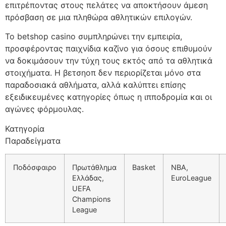
επιτρέποντας στους πελάτες να αποκτήσουν άμεση
πρόσβαση σε μια πληθώρα αθλητικών επιλογών.
Το betshop casino συμπληρώνει την εμπειρία,
προσφέροντας παιχνίδια καζίνο για όσους επιθυμούν
να δοκιμάσουν την τύχη τους εκτός από τα αθλητικά
στοιχήματα. Η βετσηοπ δεν περιορίζεται μόνο στα
παραδοσιακά αθλήματα, αλλά καλύπτει επίσης
εξειδικευμένες κατηγορίες όπως η ιπποδρομία και οι
αγώνες φόρμουλας.
Κατηγορία
Παραδείγματα
Ποδόσφαιρο
Πρωτάθλημα
Basket
NBA,
Ελλάδας,
EuroLeague
UEFA
Champions
League