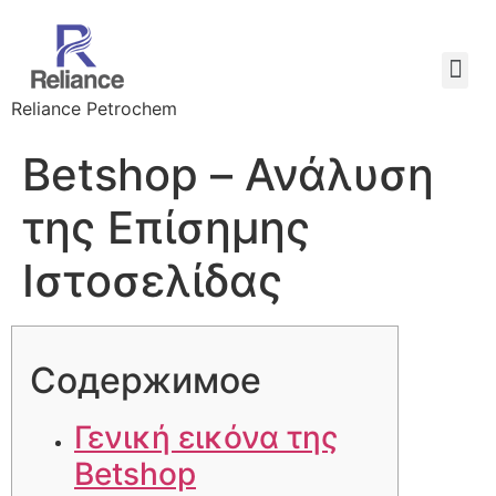
Reliance Petrochem
Betshop – Ανάλυση
της Επίσημης
Ιστοσελίδας
Содержимое
Γενική εικόνα της
Betshop