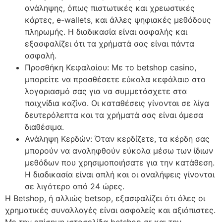
ανάληψης, όπως πιστωτικές και χρεωστικές
κάρτες, e-wallets, και άλλες ψηφιακές μεθόδους
πληρωμής. Η διαδικασία είναι ασφαλής και
εξασφαλίζει ότι τα χρήματά σας είναι πάντα
ασφαλή.
Προσθήκη Κεφαλαίου: Με το betshop casino,
μπορείτε να προσθέσετε εύκολα κεφάλαιο στο
λογαριασμό σας για να συμμετάσχετε στα
παιχνίδια καζίνο. Οι καταθέσεις γίνονται σε λίγα
δευτερόλεπτα και τα χρήματά σας είναι άμεσα
διαθέσιμα.
Ανάληψη Κερδών: Όταν κερδίζετε, τα κέρδη σας
μπορούν να αναληφθούν εύκολα μέσω των ίδιων
μεθόδων που χρησιμοποιήσατε για την κατάθεση.
Η διαδικασία είναι απλή και οι αναλήψεις γίνονται
σε λιγότερο από 24 ώρες.
Η Betshop, ή αλλιώς betsop, εξασφαλίζει ότι όλες οι
χρηματικές συναλλαγές είναι ασφαλείς και αξιόπιστες.
Με την επίσημη ιστοσελίδα betshop gr και την