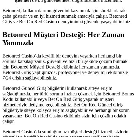
işlemleri de bu güncellemeler doğrultusunda düzenlenir.
Betonred, kullanıcılarının güvenini kazanmak için sürekli olarak
çaba gösterir ve en iyi hizmeti sunmak amacıyla çalışır. Betonred
Giriş ve Bet On Red Casino deneyiminizi güvenle yaşayabilirsiniz.
Betonred Müşteri Desteği: Her Zaman
Yanınızda
Betonred Casino’da keyifli bir deneyim yaşarken herhangi bir
sorunla karşılaşırsanız, güvenli ve hızlı bir şekilde çözüm bulmak
için Betonred Müşteri Desteği ekibimiz her zaman yanınızda.
Betonred Giriş yaptığınızda, profesyonel ve deneyimli ekibimizle
7/24 erişim sağlayabilirsiniz.
Betonred Güncel Giriş bilgilerini kullanarak siteye erişim
sağladığınızda, her türlü sorunu hızlıca çözmek için Betonred Bonus
Kodu kullanabilir veya Bet On Red Giriş yaparak müşteri
hizmetleriyle iletişime geçebilirsiniz. Bet On Red Güncel Giriş
bilgileriyle siteye kolayca erişim sağlayabilir ve herhangi bir sorun
yaşarsanız, Bet On Red Casino ekibimiz sizin için çözüm odaklı
çalışır.
Betonred Casino’da sunduğumuz müşteri desteği hizmeti, sizlerin