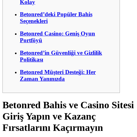
Kolay
Betonred’deki Popüler Bahis
Seçenekleri
Betonred Casino: Geniş Oyun
Portföyü
Betonred’in Güvenliği ve Gizlilik
Politikası
Betonred Müşteri Desteği: Her
Zaman Yanınızda
Betonred Bahis ve Casino Sitesi
Giriş Yapın ve Kazanç
Fırsatlarını Kaçırmayın