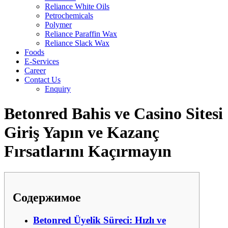
Reliance White Oils
Petrochemicals
Polymer
Reliance Paraffin Wax
Reliance Slack Wax
Foods
E-Services
Career
Contact Us
Enquiry
Betonred Bahis ve Casino Sitesi
Giriş Yapın ve Kazanç
Fırsatlarını Kaçırmayın
Содержимое
Betonred Üyelik Süreci: Hızlı ve