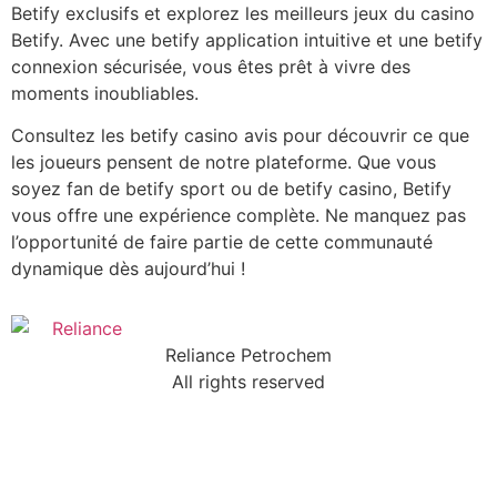
Betify exclusifs et explorez les meilleurs jeux du casino
Betify. Avec une betify application intuitive et une betify
connexion sécurisée, vous êtes prêt à vivre des
moments inoubliables.
Consultez les betify casino avis pour découvrir ce que
les joueurs pensent de notre plateforme. Que vous
soyez fan de betify sport ou de betify casino, Betify
vous offre une expérience complète. Ne manquez pas
l’opportunité de faire partie de cette communauté
dynamique dès aujourd’hui !
Reliance Petrochem
All rights reserved