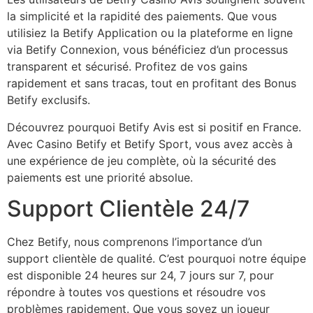
la simplicité et la rapidité des paiements. Que vous
utilisiez la Betify Application ou la plateforme en ligne
via Betify Connexion, vous bénéficiez d’un processus
transparent et sécurisé. Profitez de vos gains
rapidement et sans tracas, tout en profitant des Bonus
Betify exclusifs.
Découvrez pourquoi Betify Avis est si positif en France.
Avec Casino Betify et Betify Sport, vous avez accès à
une expérience de jeu complète, où la sécurité des
paiements est une priorité absolue.
Support Clientèle 24/7
Chez Betify, nous comprenons l’importance d’un
support clientèle de qualité. C’est pourquoi notre équipe
est disponible 24 heures sur 24, 7 jours sur 7, pour
répondre à toutes vos questions et résoudre vos
problèmes rapidement. Que vous soyez un joueur