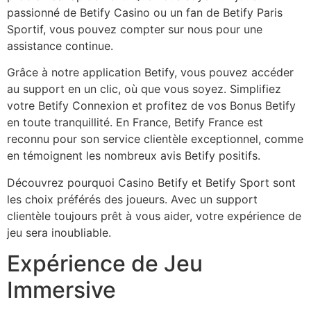
passionné de Betify Casino ou un fan de Betify Paris
Sportif, vous pouvez compter sur nous pour une
assistance continue.
Grâce à notre application Betify, vous pouvez accéder
au support en un clic, où que vous soyez. Simplifiez
votre Betify Connexion et profitez de vos Bonus Betify
en toute tranquillité. En France, Betify France est
reconnu pour son service clientèle exceptionnel, comme
en témoignent les nombreux avis Betify positifs.
Découvrez pourquoi Casino Betify et Betify Sport sont
les choix préférés des joueurs. Avec un support
clientèle toujours prêt à vous aider, votre expérience de
jeu sera inoubliable.
Expérience de Jeu
Immersive