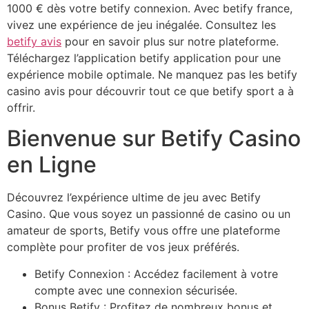
1000 € dès votre betify connexion. Avec betify france,
vivez une expérience de jeu inégalée. Consultez les
betify avis
pour en savoir plus sur notre plateforme.
Téléchargez l’application betify application pour une
expérience mobile optimale. Ne manquez pas les betify
casino avis pour découvrir tout ce que betify sport a à
offrir.
Bienvenue sur Betify Casino
en Ligne
Découvrez l’expérience ultime de jeu avec Betify
Casino. Que vous soyez un passionné de casino ou un
amateur de sports, Betify vous offre une plateforme
complète pour profiter de vos jeux préférés.
Betify Connexion : Accédez facilement à votre
compte avec une connexion sécurisée.
Bonus Betify : Profitez de nombreux bonus et