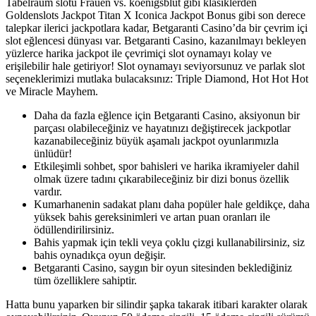
Tabelraum slotu Frauen vs. koenigsblut gibi klasiklerden
Goldenslots Jackpot Titan X Iconica Jackpot Bonus gibi son derece
talepkar ilerici jackpotlara kadar, Betgaranti Casino’da bir çevrim içi
slot eğlencesi dünyası var. Betgaranti Casino, kazanılmayı bekleyen
yüzlerce harika jackpot ile çevrimiçi slot oynamayı kolay ve
erişilebilir hale getiriyor! Slot oynamayı seviyorsunuz ve parlak slot
seçeneklerimizi mutlaka bulacaksınız: Triple Diamond, Hot Hot Hot
ve Miracle Mayhem.
Daha da fazla eğlence için Betgaranti Casino, aksiyonun bir
parçası olabileceğiniz ve hayatınızı değiştirecek jackpotlar
kazanabileceğiniz büyük aşamalı jackpot oyunlarımızla
ünlüdür!
Etkileşimli sohbet, spor bahisleri ve harika ikramiyeler dahil
olmak üzere tadını çıkarabileceğiniz bir dizi bonus özellik
vardır.
Kumarhanenin sadakat planı daha popüler hale geldikçe, daha
yüksek bahis gereksinimleri ve artan puan oranları ile
ödüllendirilirsiniz.
Bahis yapmak için tekli veya çoklu çizgi kullanabilirsiniz, siz
bahis oynadıkça oyun değişir.
Betgaranti Casino, saygın bir oyun sitesinden beklediğiniz
tüm özelliklere sahiptir.
Hatta bunu yaparken bir silindir şapka takarak itibari karakter olarak