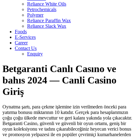
Reliance White Oils
Petrochemicals
Polymer
Reliance Paraffin Wax
Reliance Slack Wax
Foods
E-Services
Career
Contact Us
Enquiry
Betgaranti Canlı Casıno ve
bahıs 2024 — Canli Casino
Giriş
Oynatma şartı, para çekme işlemine izin verilmeden önceki para
yatırma bonusu miktarının 10 katıdır. Gerçek para hesaplarımızın
çoğu çoğu ülkede mevcuttur ve geri kalanı yakında yola çıkacaktır.
Betgaranti Casino, güvenli ve güvenli bir oyun ortamı, geniş bir
oyun koleksiyonu ve tadını çıkarabileceğiniz heyecan verici bonus
ve promosyon yelpazesi ile en popüler çevrimiçi kumarhanelerden