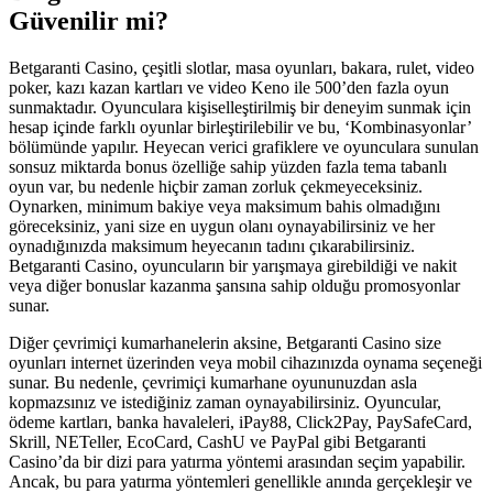
Güvenilir mi?
Betgaranti Casino, çeşitli slotlar, masa oyunları, bakara, rulet, video
poker, kazı kazan kartları ve video Keno ile 500’den fazla oyun
sunmaktadır. Oyunculara kişiselleştirilmiş bir deneyim sunmak için
hesap içinde farklı oyunlar birleştirilebilir ve bu, ‘Kombinasyonlar’
bölümünde yapılır. Heyecan verici grafiklere ve oyunculara sunulan
sonsuz miktarda bonus özelliğe sahip yüzden fazla tema tabanlı
oyun var, bu nedenle hiçbir zaman zorluk çekmeyeceksiniz.
Oynarken, minimum bakiye veya maksimum bahis olmadığını
göreceksiniz, yani size en uygun olanı oynayabilirsiniz ve her
oynadığınızda maksimum heyecanın tadını çıkarabilirsiniz.
Betgaranti Casino, oyuncuların bir yarışmaya girebildiği ve nakit
veya diğer bonuslar kazanma şansına sahip olduğu promosyonlar
sunar.
Diğer çevrimiçi kumarhanelerin aksine, Betgaranti Casino size
oyunları internet üzerinden veya mobil cihazınızda oynama seçeneği
sunar. Bu nedenle, çevrimiçi kumarhane oyununuzdan asla
kopmazsınız ve istediğiniz zaman oynayabilirsiniz. Oyuncular,
ödeme kartları, banka havaleleri, iPay88, Click2Pay, PaySafeCard,
Skrill, NETeller, EcoCard, CashU ve PayPal gibi Betgaranti
Casino’da bir dizi para yatırma yöntemi arasından seçim yapabilir.
Ancak, bu para yatırma yöntemleri genellikle anında gerçekleşir ve