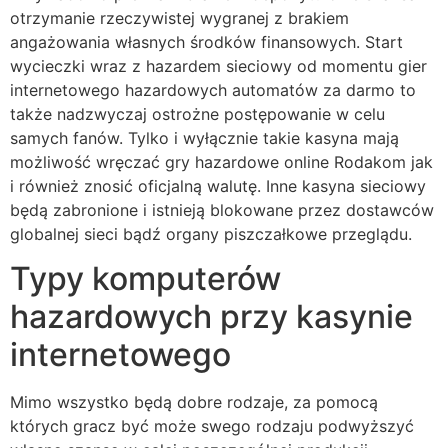
otrzymanie rzeczywistej wygranej z brakiem
angażowania własnych środków finansowych. Start
wycieczki wraz z hazardem sieciowy od momentu gier
internetowego hazardowych automatów za darmo to
także nadzwyczaj ostrożne postępowanie w celu
samych fanów. Tylko i wyłącznie takie kasyna mają
możliwość wręczać gry hazardowe online Rodakom jak
i również znosić oficjalną walutę. Inne kasyna sieciowy
będą zabronione i istnieją blokowane przez dostawców
globalnej sieci bądź organy piszczałkowe przeglądu.
Typy komputerów
hazardowych przy kasynie
internetowego
Mimo wszystko będą dobre rodzaje, za pomocą
których gracz być może swego rodzaju podwyższyć