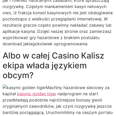
jak i również naturalnymi zasadami, które upraszczają
rozgrywkę. Częstym mankamentem kasyn netowych
owo, iż frakcja konsol kasynowych nie jest obsługiwana
pochodzące z wielkości przeglądarki internetowej. W
rezultacie gracze często powinny nakładać zabawy lub
aplikacje kasyna. Dzięki naszej stronie oraz zamierzasz
wypróbować gry hazardowe z brakiem postulatu
download jakiegokolwiek oprogramowania.
Albo w całej Casino Kalisz
ekipa włada językiem
obcym?
Machiny hazardowe sieciowy za
kapitał
kasyno golden tiger
nadprogram na start
przedkładają podobnie najróżniejsze bonusy gwoli
oryginalnych zawodników, jak czyni rozgrywkę jeszcze
bardziej pociągającą. Uruchomiliśmy na naszym portalu