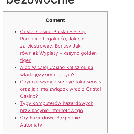
Content
Cristal Casino Polska – Pełny
Poradnik: Legalność, Jak się
zarejestrować, Bonusy Jak i
również Wypłaty – kasyno golden
tiger
Albo w całej Casino Kalisz ekipa
włada językiem obcym?
Czymże wydaje się być taka serwis
oraz jaki ma związek wraz z Cristal
Casino?
Typy komputerów hazardowych
przy kasynie internetowego
Gry hazardowe Bezpłatnie
Automaty