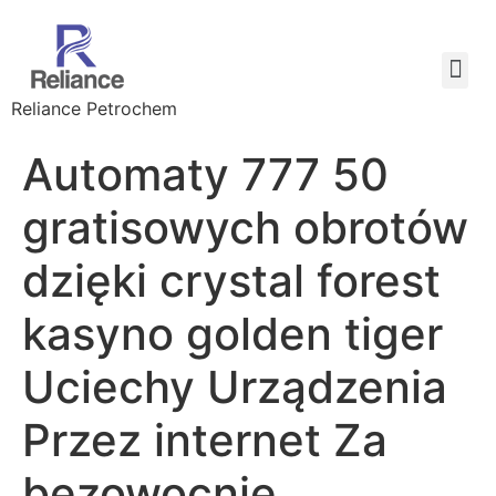
Reliance Petrochem
Automaty 777 50
gratisowych obrotów
dzięki crystal forest
kasyno golden tiger
Uciechy Urządzenia
Przez internet Za
bezowocnie