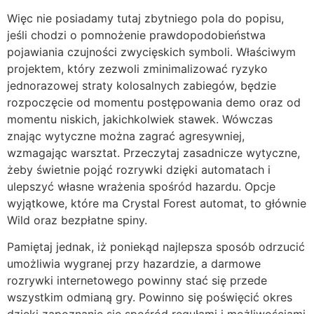
Więc nie posiadamy tutaj zbytniego pola do popisu,
jeśli chodzi o pomnożenie prawdopodobieństwa
pojawiania czujności zwycięskich symboli. Właściwym
projektem, który zezwoli zminimalizować ryzyko
jednorazowej straty kolosalnych zabiegów, będzie
rozpoczęcie od momentu postępowania demo oraz od
momentu niskich, jakichkolwiek stawek. Wówczas
znając wytyczne można zagrać agresywniej,
wzmagając warsztat.
Przeczytaj zasadnicze wytyczne,
żeby świetnie pojąć rozrywki dzięki automatach i
ulepszyć własne wrażenia spośród hazardu. Opcje
wyjątkowe, które ma Crystal Forest automat, to głównie
Wild oraz bezpłatne spiny.
Pamiętaj jednak, iż poniekąd najlepsza sposób odrzucić
umożliwia wygranej przy hazardzie, a darmowe
rozrywki internetowego powinny stać się przede
wszystkim odmianą gry. Powinno się poświęcić okres