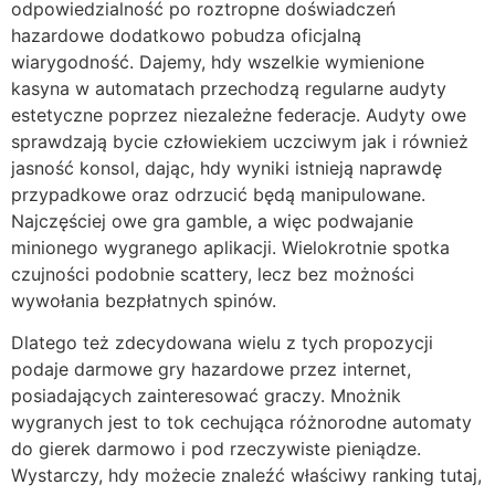
odpowiedzialność po roztropne doświadczeń
hazardowe dodatkowo pobudza oficjalną
wiarygodność. Dajemy, hdy wszelkie wymienione
kasyna w automatach przechodzą regularne audyty
estetyczne poprzez niezależne federacje. Audyty owe
sprawdzają bycie człowiekiem uczciwym jak i również
jasność konsol, dając, hdy wyniki istnieją naprawdę
przypadkowe oraz odrzucić będą manipulowane.
Najczęściej owe gra gamble, a więc podwajanie
minionego wygranego aplikacji. Wielokrotnie spotka
czujności podobnie scattery, lecz bez możności
wywołania bezpłatnych spinów.
Dlatego też zdecydowana wielu z tych propozycji
podaje darmowe gry hazardowe przez internet,
posiadających zainteresować graczy. Mnożnik
wygranych jest to tok cechująca różnorodne automaty
do gierek darmowo i pod rzeczywiste pieniądze.
Wystarczy, hdy możecie znaleźć właściwy ranking tutaj,