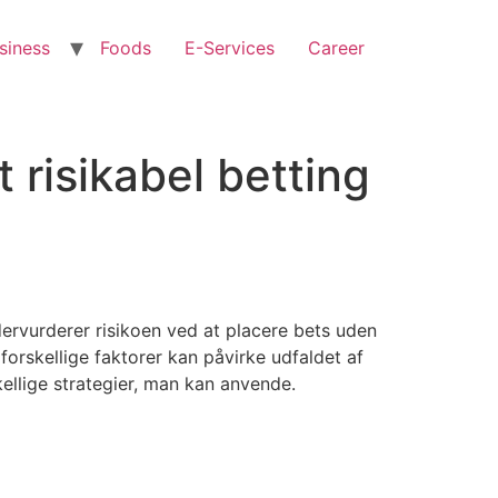
siness
Foods
E-Services
Career
 risikabel betting
ervurderer risikoen ved at placere bets uden
forskellige faktorer kan påvirke udfaldet af
kellige strategier, man kan anvende.