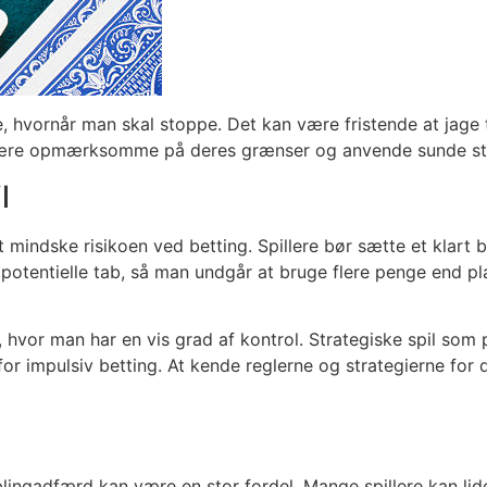
de, hvornår man skal stoppe. Det kan være fristende at jage
e være opmærksomme på deres grænser og anvende sunde strate
l
t mindske risikoen ved betting. Spillere bør sætte et klart bu
otentielle tab, så man undgår at bruge flere penge end plan
, hvor man har en vis grad af kontrol. Strategiske spil som
for impulsiv betting. At kende reglerne og strategierne for 
gadfærd kan være en stor fordel. Mange spillere kan lide a