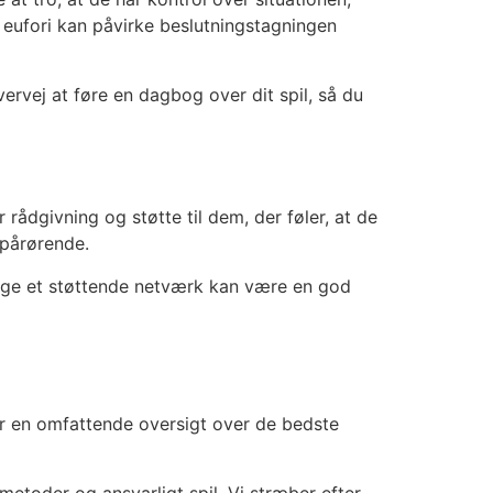
 eufori kan påvirke beslutningstagningen
rvej at føre en dagbog over dit spil, så du
 rådgivning og støtte til dem, der føler, at de
 pårørende.
ygge et støttende netværk kan være en god
der en omfattende oversigt over de bedste
metoder og ansvarligt spil. Vi stræber efter