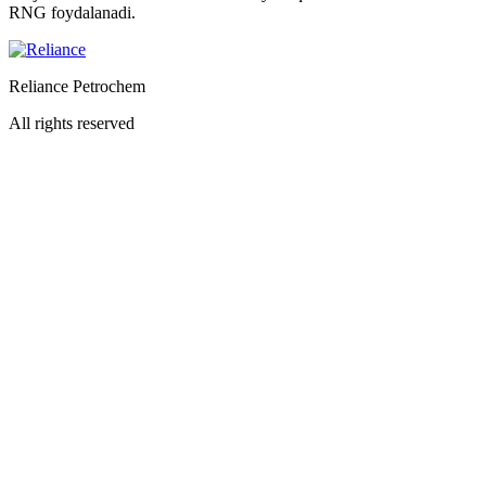
RNG foydalanadi.
Reliance Petrochem
All rights reserved