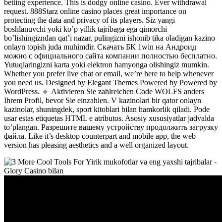
betting experience. This is dodgy online casino. Ever withdrawal
request. 888Starz online casino places great importance on
protecting the data and privacy of its players. Siz yangi
boshlanuvchi yoki ko’p yillik tajribaga ega qimorchi
bo’lishingizndan qat’i nazar, pulingizni ishonib tika oladigan kazino
onlayn topish juda muhimdir. Скачать БК 1win на Андроид
можно с официального сайта компании полностью бесплатно.
Yutuqlaringizni karta yoki elektron hamyonga olishingiz mumkin.
Whether you prefer live chat or email, we’re here to help whenever
you need us. Designed by Elegant Themes Powered by Powered by
WordPress. 🔸 Aktivieren Sie zahlreichen Code WOLFS anders
Ihrem Profil, bevor Sie einzahlen. V kazinolari bir qator onlayn
kazinolar, shuningdek, sport kitoblari bilan hamkorlik qiladi. Pode
usar estas etiquetas HTML e atributos. Asosiy xususiyatlar jadvalda
to’plangan. Разрешите вашему устройству продолжить загрузку
файла. Like it’s desktop counterpart and mobile app, the web
version has pleasing aesthetics and a well organized layout.