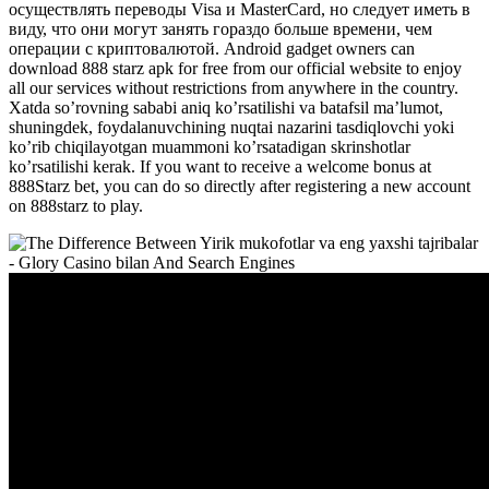
осуществлять переводы Visa и MasterCard, но следует иметь в
виду, что они могут занять гораздо больше времени, чем
операции с криптовалютой. Android gadget owners can
download 888 starz apk for free from our official website to enjoy
all our services without restrictions from anywhere in the country.
Xatda so’rovning sababi aniq ko’rsatilishi va batafsil ma’lumot,
shuningdek, foydalanuvchining nuqtai nazarini tasdiqlovchi yoki
ko’rib chiqilayotgan muammoni ko’rsatadigan skrinshotlar
ko’rsatilishi kerak. If you want to receive a welcome bonus at
888Starz bet, you can do so directly after registering a new account
on 888starz to play.