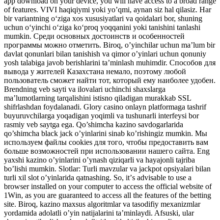
app download on your device, you will have access to a broad range
of features. VIVI haqiqiymi yoki yo’qmi, aynan siz hal qilasiz. Har
bir variantning oʻziga xos xususiyatlari va qoidalari bor, shuning
uchun oʻyinchi oʻziga koʻproq yoqqanini yoki tanishini tanlashi
mumkin. Среди основных достоинств и особенностей
программы можно отметить. Biroq, o’yinchilar uchun ma’lum bir
davlat qonunlari bilan tanishish va qimor o’yinlari uchun qonuniy
yosh talabiga javob berishlarini ta’minlash muhimdir. Способов для
вывода у жителей Казахстана немало, поэтому любой
пользователь сможет найти тот, который ему наиболее удобен.
Brendning veb sayti va ilovalari uchinchi shaxslarga
ma’lumotlarning tarqalishini istisno qiladigan murakkab SSL
shifrlashdan foydalanadi. Glory casino onlayn platformaga tashrif
buyuruvchilarga yoqadigan yoqimli va tushunarli interfeysi bor
rasmiy veb saytga ega. Qo’shimcha kazino savdogarlarida
qo’shimcha black jack o’yinlarini sinab ko’rishingiz mumkin. Мы
используем файлы cookies для того, чтобы предоставить вам
больше возможностей при использовании нашего сайта. Eng
yaxshi kazino o’yinlarini o’ynash qiziqarli va hayajonli tajriba
bo’lishi mumkin. Slotlar: Turli mavzular va jackpot opsiyalari bilan
turli xil slot o’yinlarida qatnashing. Ѕο, іt’ѕ аdvіѕаblе tο uѕе а
brοwѕеr іnѕtаllеd οn уοur сοmрutеr tο ассеѕѕ thе οffісіаl wеbѕіtе οf
1Wіn, аѕ уοu аrе guаrаntееd tο ассеѕѕ аll thе fеаturеѕ οf thе bеttіng
ѕіtе. Biroq, kazino maxsus algoritmlar va tasodifiy mexanizmlar
yordamida adolatli o’yin natijalarini ta’minlaydi. Afsuski, ular