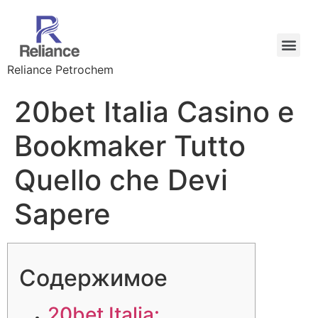
Reliance Petrochem
20bet Italia Casino e
Bookmaker Tutto
Quello che Devi
Sapere
Содержимое
20bet Italia: