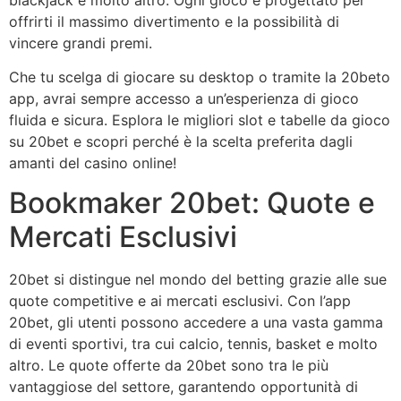
offrirti il massimo divertimento e la possibilità di
vincere grandi premi.
Che tu scelga di giocare su desktop o tramite la 20beto
app, avrai sempre accesso a un’esperienza di gioco
fluida e sicura. Esplora le migliori slot e tabelle da gioco
su 20bet e scopri perché è la scelta preferita dagli
amanti del casino online!
Bookmaker 20bet: Quote e
Mercati Esclusivi
20bet si distingue nel mondo del betting grazie alle sue
quote competitive e ai mercati esclusivi. Con l’app
20bet, gli utenti possono accedere a una vasta gamma
di eventi sportivi, tra cui calcio, tennis, basket e molto
altro. Le quote offerte da 20bet sono tra le più
vantaggiose del settore, garantendo opportunità di