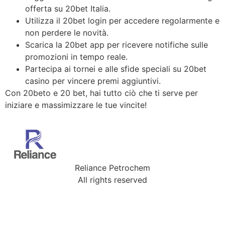
offerta su 20bet Italia.
Utilizza il 20bet login per accedere regolarmente e
non perdere le novità.
Scarica la 20bet app per ricevere notifiche sulle
promozioni in tempo reale.
Partecipa ai tornei e alle sfide speciali su 20bet
casino per vincere premi aggiuntivi.
Con 20beto e 20 bet, hai tutto ciò che ti serve per
iniziare e massimizzare le tue vincite!
Reliance Petrochem
All rights reserved