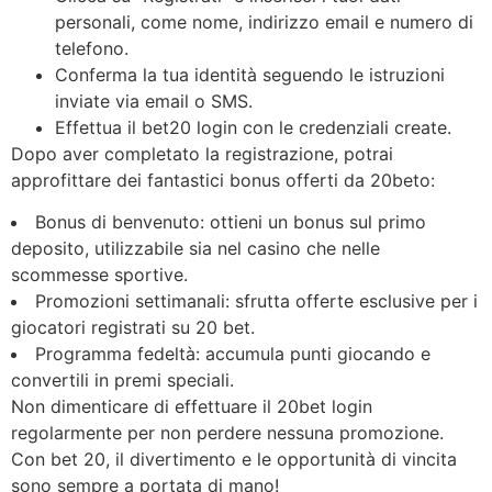
personali, come nome, indirizzo email e numero di
telefono.
Conferma la tua identità seguendo le istruzioni
inviate via email o SMS.
Effettua il bet20 login con le credenziali create.
Dopo aver completato la registrazione, potrai
approfittare dei fantastici bonus offerti da 20beto:
Bonus di benvenuto: ottieni un bonus sul primo
deposito, utilizzabile sia nel casino che nelle
scommesse sportive.
Promozioni settimanali: sfrutta offerte esclusive per i
giocatori registrati su 20 bet.
Programma fedeltà: accumula punti giocando e
convertili in premi speciali.
Non dimenticare di effettuare il 20bet login
regolarmente per non perdere nessuna promozione.
Con bet 20, il divertimento e le opportunità di vincita
sono sempre a portata di mano!