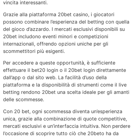
vincita interessanti.
Grazie alla piattaforma 20bet casino, i giocatori
possono combinare l’esperienza del betting con quella
del gioco d’azzardo. I mercati esclusivi disponibili su
20bet includono eventi minori e competizioni
internazionali, offrendo opzioni uniche per gli
scommettitori più esigenti.
Per accedere a queste opportunità, è sufficiente
effettuare il bet20 login o il 20bet login direttamente
dall’app o dal sito web. La facilità d’uso della
piattaforma e la disponibilità di strumenti come il live
betting rendono 20bet una scelta ideale per gli amanti
delle scommesse.
Con 20 bet, ogni scommessa diventa un’esperienza
unica, grazie alla combinazione di quote competitive,
mercati esclusivi e un’interfaccia intuitiva. Non perdere
l’occasione di scoprire tutto ciò che 20beto ha da