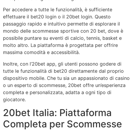
Per accedere a tutte le funzionalità, è sufficiente
effettuare il bet20 login o il 20bet login. Questo
passaggio rapido e intuitivo permette di esplorare il
mondo delle scommesse sportive con 20 bet, dove è
possibile puntare su eventi di calcio, tennis, basket e
molto altro. La piattaforma è progettata per offrire
massima comodità e accessibilità.
Inoltre, con l’20bet app, gli utenti possono godere di
tutte le funzionalità di bet20 direttamente dal proprio
dispositivo mobile. Che tu sia un appassionato di casino
o un esperto di scommesse, 20bet offre un’esperienza
completa e personalizzata, adatta a ogni tipo di
giocatore.
20bet Italia: Piattaforma
Completa per Scommesse