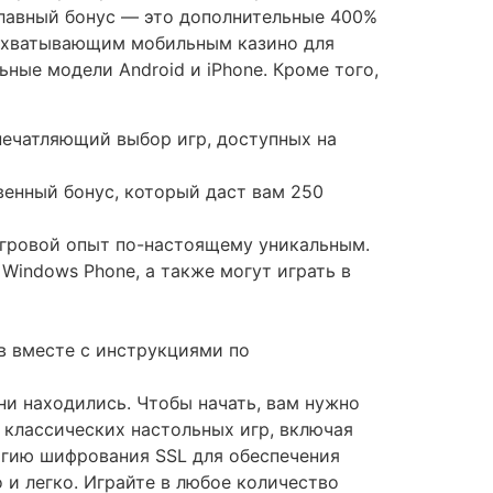
Главный бонус — это дополнительные 400%
 захватывающим мобильным казино для
ные модели Android и iPhone. Кроме того,
печатляющий выбор игр, доступных на
венный бонус, который даст вам 250
игровой опыт по-настоящему уникальным.
Windows Phone, а также могут играть в
в вместе с инструкциями по
 ни находились. Чтобы начать, вам нужно
 классических настольных игр, включая
логию шифрования SSL для обеспечения
 и легко. Играйте в любое количество