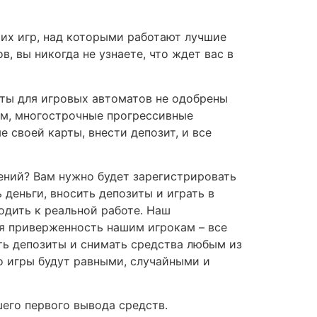
ших игр, над которыми работают лучшие
, вы никогда не узнаете, что ждет вас в
нты для игровых автоматов не одобрены
ом, многострочные прогрессивные
е своей карты, внести депозит, и все
ений? Вам нужно будет зарегистрировать
 деньги, вносить депозиты и играть в
одить к реальной работе. Наш
ая приверженность нашим игрокам – все
ть депозиты и снимать средства любым из
то игры будут равными, случайными и
шего первого вывода средств.