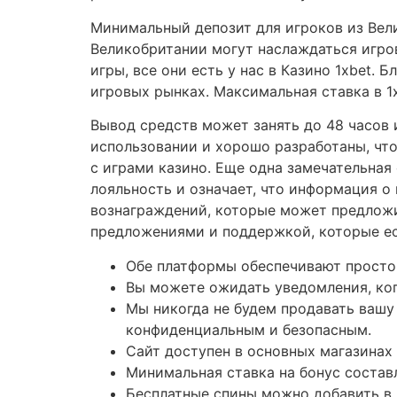
Минимальный депозит для игроков из Велик
Великобритании могут наслаждаться игров
игры, все они есть у нас в Казино 1xbet.
игровых рынках. Максимальная ставка в 1x
Вывод средств может занять до 48 часов 
использовании и хорошо разработаны, что
с играми казино. Еще одна замечательная 
лояльность и означает, что информация о
вознаграждений, которые может предложи
предложениями и поддержкой, которые ес
Обе платформы обеспечивают простой
Вы можете ожидать уведомления, ког
Мы никогда не будем продавать вашу
конфиденциальным и безопасным.
Сайт доступен в основных магазинах 
Минимальная ставка на бонус состав
Бесплатные спины можно добавить в л