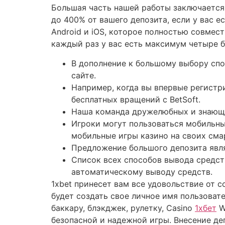
Большая часть нашей работы заключается
до 400% от вашего депозита, если у вас 
Android и iOS, которое полностью совмес
каждый раз у вас есть максимум четыре 
В дополнение к большому выбору спо
сайте.
Например, когда вы впервые регистр
бесплатных вращений с BetSoft.
Наша команда дружелюбных и знающи
Игроки могут пользоваться мобильным
мобильные игры казино на своих сма
Предложение большого депозита явля
Список всех способов вывода средст
автоматическому выводу средств.
1xbet принесет вам все удовольствие от с
будет создать свое личное имя пользоват
баккару, блэкджек, рулетку, Casino
1хбет
W
безопасной и надежной игры. Внесение де