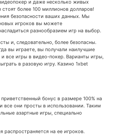
 видеопокер и даже несколько живых
я стоят более 100 миллионов долларов!
ения безопасности ваших данных. Мы
 новых игроков вы можете
насладиться разнообразием игр на выбор.
сты и, следовательно, более безопасны.
гда вы играете, вы получали наилучшие
 и все игры в видео-покер. Варианты игры,
ыграть в разовую игру. Казино 1xbet
 приветственный бонус в размере 100% на
 и все они просты в использовании. Таким
льные азартные игры, специально
я распространяется на ее игроков.