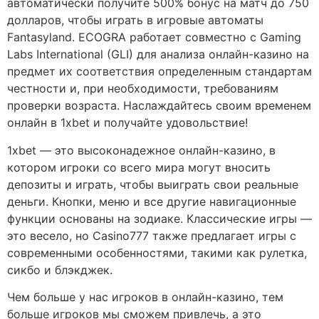
автоматически получите 500% бонус на матч до 750
долларов, чтобы играть в игровые автоматы
Fantasyland. ECOGRA работает совместно с Gaming
Labs International (GLI) для анализа онлайн-казино на
предмет их соответствия определенным стандартам
честности и, при необходимости, требованиям
проверки возраста. Наслаждайтесь своим временем
онлайн в 1xbet и получайте удовольствие!
1xbet — это высоконадежное онлайн-казино, в
котором игроки со всего мира могут вносить
депозиты и играть, чтобы выиграть свои реальные
деньги. Кнопки, меню и все другие навигационные
функции основаны на зодиаке. Классические игры —
это весело, но Casino777 также предлагает игры с
современными особенностями, такими как рулетка,
сикбо и блэкджек.
Чем больше у нас игроков в онлайн-казино, тем
больше игроков мы сможем привлечь, а это