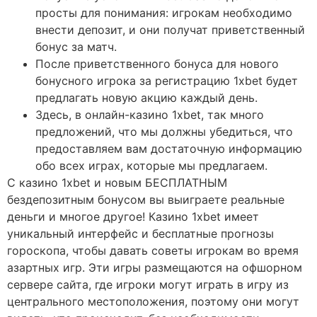
просты для понимания: игрокам необходимо
внести депозит, и они получат приветственный
бонус за матч.
После приветственного бонуса для нового
бонусного игрока за регистрацию 1xbet будет
предлагать новую акцию каждый день.
Здесь, в онлайн-казино 1xbet, так много
предложений, что мы должны убедиться, что
предоставляем вам достаточную информацию
обо всех играх, которые мы предлагаем.
С казино 1xbet и новым БЕСПЛАТНЫМ
бездепозитным бонусом вы выиграете реальные
деньги и многое другое! Казино 1xbet имеет
уникальный интерфейс и бесплатные прогнозы
гороскопа, чтобы давать советы игрокам во время
азартных игр. Эти игры размещаются на офшорном
сервере сайта, где игроки могут играть в игру из
центрального местоположения, поэтому они могут