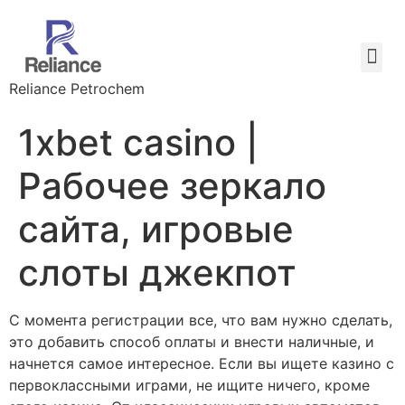
Reliance Petrochem
1xbet casino |
Рабочее зеркало
сайта, игровые
слоты джекпот
С момента регистрации все, что вам нужно сделать,
это добавить способ оплаты и внести наличные, и
начнется самое интересное. Если вы ищете казино с
первоклассными играми, не ищите ничего, кроме