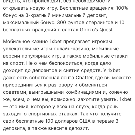
видеть, что происходит, без необходимости
открывать новую игру. Бесплатные вращения: 100%
бонус на 3-кратный минимальный депозит,
максимальный бонус: 300 фунтов стерлингов и 10
бесплатных вращений в слотах Gonzo’s Quest.
Мобильное казино 1xbet предлагает игрокам
увлекательные игры онлайн-казино, мобильные
версии популярных игр, а также мобильные ставки
на спорт. Не о чем беспокоиться, когда дело
доходит до депозитов и снятия средств. У 1xbet
даже есть собственная лента Chatter, где вы можете
присоединиться к разговору и обменяться
советами, выигрышными комбинациями и, конечно
же, всем, о чем вы, возможно, захотите узнать. 1xbet
— это имя, которое у всех на слуху, когда речь
заходит о спортивных ставках. Так что получите
свои бесплатные 100 долларов США в первые 3
депозита, а также внесите депозит.