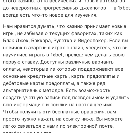
этого казино. От классических игровых автоматов
до невероятных прогрессивных джекпотов — в 1xbet
всегда есть что-то новое для изучения.
Нам нравится думать, что казино принимает новые
игры, не забывая о текущих фаворитах, таких как
Блэк Джек, Баккара, Рулетка и Видеопокер. Если вы
новичок в азартных играх онлайн, убедитесь, что вы
научились играть в 1xbet, прежде чем делать свою
первую ставку. Доступны различные варианты
оплаты, некоторые из которых поддерживают все
основные кредитные карты, карты предоплаты и
дебетовые карты предоплаты, а также ряд
альтернативных методов. Есть возможность
создать учетную запись под псевдонимом и удалить
всю информацию и ссылки на настоящее имя.
Чтобы получить эти бесплатные вращения, вам
просто нужно нажать на ссылку ниже. Вы можете
легко связаться с нами по электронной почте,