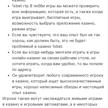
1xbet rtp В лобби игры вы можете проверить
всю информацию, которая есть, а также когда
игра выигрывает, бесплатные игры,
возможность выбрать приложение казино,
режим игры.
Если вы чувствуете, что ваш опыт был не так
хорош, как должен быть, это не будет
проблемой в казино 1xbet.
Если вы когда-нибудь мечтали играть в игры
онлайн-казино на своем рабочем столе, но
хотите играть, когда вам удобно, то вы попали
по адресу.
Он удовлетворит любого современного игрока
в казино, который ищет высококачественные
игры, хорошо написанные обзоры и настоящий
опыт казино.
Игроки также могут наслаждаться живыми играми
в казино и игровыми автоматами, а в некоторых