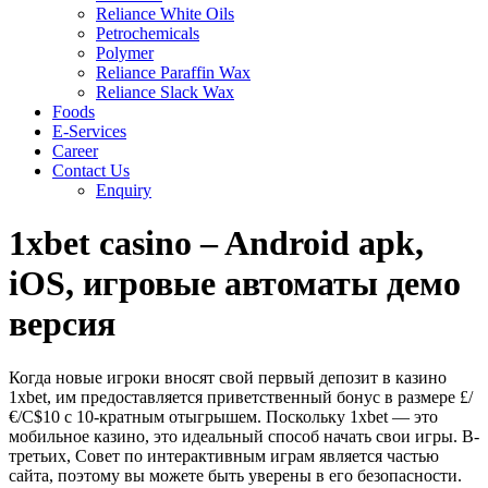
Reliance White Oils
Petrochemicals
Polymer
Reliance Paraffin Wax
Reliance Slack Wax
Foods
E-Services
Career
Contact Us
Enquiry
1xbet casino – Android apk,
iOS, игровые автоматы демо
версия
Когда новые игроки вносят свой первый депозит в казино
1xbet, им предоставляется приветственный бонус в размере £/
€/C$10 с 10-кратным отыгрышем. Поскольку 1xbet — это
мобильное казино, это идеальный способ начать свои игры. В-
третьих, Совет по интерактивным играм является частью
сайта, поэтому вы можете быть уверены в его безопасности.