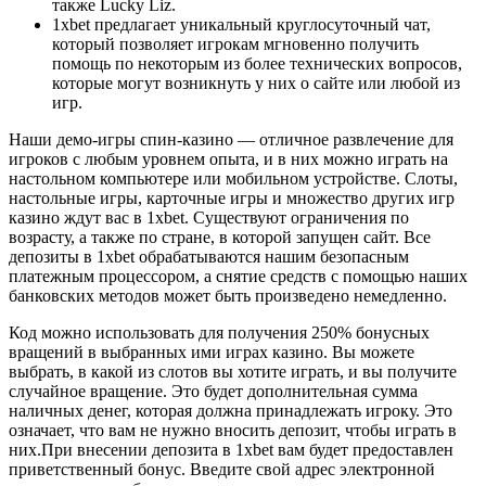
также Lucky Liz.
1xbet предлагает уникальный круглосуточный чат,
который позволяет игрокам мгновенно получить
помощь по некоторым из более технических вопросов,
которые могут возникнуть у них о сайте или любой из
игр.
Наши демо-игры спин-казино — отличное развлечение для
игроков с любым уровнем опыта, и в них можно играть на
настольном компьютере или мобильном устройстве. Слоты,
настольные игры, карточные игры и множество других игр
казино ждут вас в 1xbet. Существуют ограничения по
возрасту, а также по стране, в которой запущен сайт. Все
депозиты в 1xbet обрабатываются нашим безопасным
платежным процессором, а снятие средств с помощью наших
банковских методов может быть произведено немедленно.
Код можно использовать для получения 250% бонусных
вращений в выбранных ими играх казино. Вы можете
выбрать, в какой из слотов вы хотите играть, и вы получите
случайное вращение. Это будет дополнительная сумма
наличных денег, которая должна принадлежать игроку. Это
означает, что вам не нужно вносить депозит, чтобы играть в
них.При внесении депозита в 1xbet вам будет предоставлен
приветственный бонус. Введите свой адрес электронной