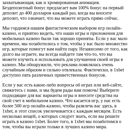
захватывающая, как и хромированная анимация.
Бездепозитный бонус предлагает вам 100% бонус на первый
депозит до 400 долларов каждый раз, когда вы вносите
депозит, что означает, что вы можете играть прямо сейчас.
Мы гордимся нашим фантастическим выбором игр онлайн-
казино, и приятно видеть, что наши игры и приложения для
мобильных казино были так хорошо приняты. Если у вас мало
времени, мы позаботились о том, чтобы у вас было множество
игр, которые помогут вам найти пару. Независимо от того, как
долго вы играете, вы всегда найдете там что-то, что вы
можете изучить и использовать для улучшения своей игры в
казино. Мы обнаружили, что реклама появлялась очень
случайным образом и сильно отвлекала. Фактически, в 1xbet
доступно пять различных приветственных бонусов.
Если у вас есть какие-либо вопросы об играх или веб-сайте,
свяжитесь с нами, и мы будем рады вам помочь! Выберите
подходящие для вас варианты игры и внесите средства на
свой счет в мобильном казино. Что касается игр, у нас есть
более 500 игр онлайн-казино, чтобы развлечь вас здесь, в
1xbet, и этот список увеличивается с каждым месяцем. Есть
несколько вещей, о которых следует знать, если вы решите
играть в казино 1xbet. Более того, в 1xbet мы позаботимся о
том, чтобы вы играли только в лучших казино мира.