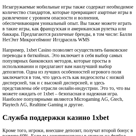
Незагружаемые мобильные игры также содержат необходимое
количество стандартов, которые превращают азартные игры в
развлечение с уровнем опасности и волнения,
обеспечивающим уникальный опыт. Вы также можете играть
в такие игры, как французская и американская рулетка или
баккара. Предлагаются различные бренды, в том числе: Балли
НетЭнт Микрогейминг Иггдрасиль WMS
Например, 1xbet Casino позволяет осуществлять банковские
переводы в биткойнах. Это включает в себя выбор самых
популярных банковских методов, которые просты в
использовании и предлагают вам наилучший выбор
депозитов. Одна из лучших особенностей игрового поля
заключается в том, что здесь есть как видеослоты с низкой
дисперсией, так и с высокой дисперсией, и здесь
представлены обе отрасли онлайн-индустрии. Это то, что вы
можете ожидать от 1xbet – безопасная и надежная игра.
Наиболее популярными являются Microgaming AG, Gtech,
Playtech AG, Realtime Gaming и другие.
Служба поддержки казино 1xbet
Кроме того, игроки, внесшие депозит, получат второй бонус в
размере 60%. Если вы заинтересованы в ставках на футбол,