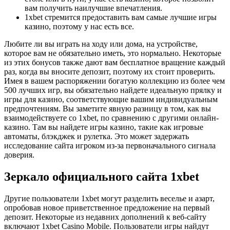
вам получить наилучшие впечатления.
1xbet стремится предоставить вам самые лучшие игры
казино, поэтому у нас есть все.
Любите ли вы играть на ходу или дома, на устройстве,
которое вам не обязательно иметь, это нормально. Некоторые
из этих бонусов также дают вам бесплатное вращение каждый
раз, когда вы вносите депозит, поэтому их стоит проверить.
Имея в вашем распоряжении богатую коллекцию из более чем
500 лучших игр, вы обязательно найдете идеальную прялку и
игры для казино, соответствующие вашим индивидуальным
предпочтениям. Вы заметите явную разницу в том, как вы
взаимодействуете со 1xbet, по сравнению с другими онлайн-
казино. Там вы найдете игры казино, такие как игровые
автоматы, блэкджек и рулетка. Это может задержать
исследование сайта игроком из-за первоначального сигнала
доверия.
Зеркало официального сайта 1xbet
Другие пользователи 1xbet могут разделить веселье и азарт,
опробовав новое приветственное предложение на первый
депозит. Некоторые из недавних дополнений к веб-сайту
включают 1xbet Casino Mobile. Пользователи игры найдут