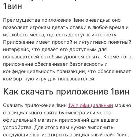
1вин
Преимущества приложения 1вин очевидны: оно
позволяет игрокам делать ставки в любое время и
из любого места, где есть доступ к интернету.
Приложение имеет простой и интуитивно понятный
интерфейс, что делает его доступным для
пользователей с любым уровнем опыта. Кроме того,
приложение обеспечивает безопасность и
конфиденциальность транзакций, что обеспечивает
комфортную игру для пользователей.
Как скачать приложение 1вин
Скачать приложение 1вин
1win официальный
можно
с официального сайта букмекера или через
официальный магазин приложений для вашего
устройства. Для этого вам нужно выполнить
следующие шаги: открыть официальный сайт 1вин,