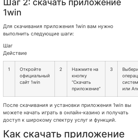
Шаг 2: скачать приложение
1win
Для скачивания приложения 1win вам нужно
выполнить следующие шаги:
Шаг
Действие
1
Откройте
2
Нажмите на
3
Выбери
официальный
кнопку
опера
сайт 1win
“Скачать
систем
приложение”
или An
После скачивания и установки приложения 1win вы
можете начать играть в онлайн-казино и получать
доступ к широкому спектру услуг и функций.
Как скачать приложение