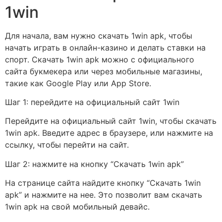
1win
Для начала, вам нужно скачать 1win apk, чтобы
начать играть в онлайн-казино и делать ставки на
спорт. Скачать 1win apk можно с официального
сайта букмекера или через мобильные магазины,
такие как Google Play или App Store.
Шаг 1: перейдите на официальный сайт 1win
Перейдите на официальный сайт 1win, чтобы скачать
1win apk. Введите адрес в браузере, или нажмите на
ссылку, чтобы перейти на сайт.
Шаг 2: нажмите на кнопку “Скачать 1win apk”
На странице сайта найдите кнопку “Скачать 1win
apk” и нажмите на нее. Это позволит вам скачать
1win apk на свой мобильный девайс.