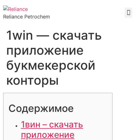
Reliance Petrochem
1win — скачать
приложение
букмекерской
конторы
Содержимое
1вин – скачать
приложение