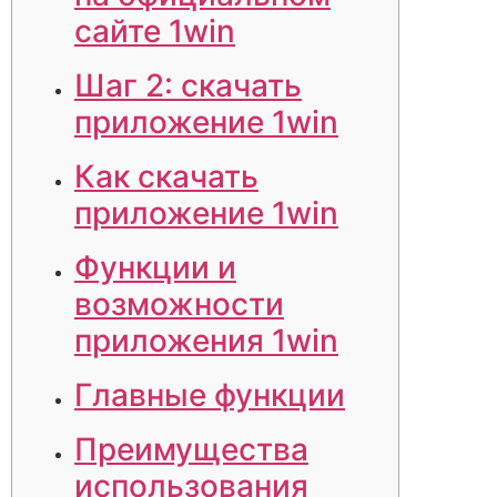
сайте 1win
Шаг 2: скачать
приложение 1win
Как скачать
приложение 1win
Функции и
возможности
приложения 1win
Главные функции
Преимущества
использования