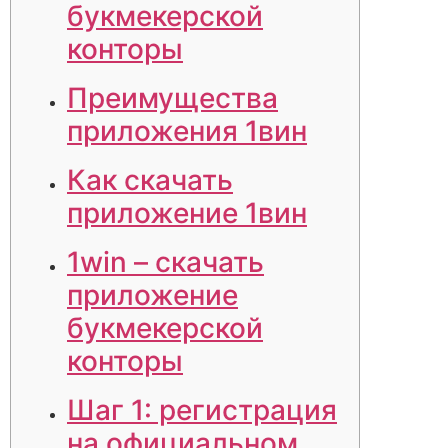
букмекерской
конторы
Преимущества
приложения 1вин
Как скачать
приложение 1вин
1win – скачать
приложение
букмекерской
конторы
Шаг 1: регистрация
на официальном