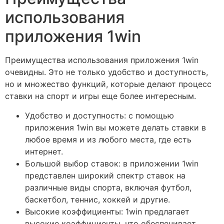
использования
приложения 1win
Преимущества использования приложения 1win
очевидны. Это не только удобство и доступность,
но и множество функций, которые делают процесс
ставки на спорт и игры еще более интересным.
Удобство и доступность: с помощью
приложения 1win вы можете делать ставки в
любое время и из любого места, где есть
интернет.
Большой выбор ставок: в приложении 1win
представлен широкий спектр ставок на
различные виды спорта, включая футбол,
баскетбол, теннис, хоккей и другие.
Высокие коэффициенты: 1win предлагает
высокие коэффициенты, что обеспечивает