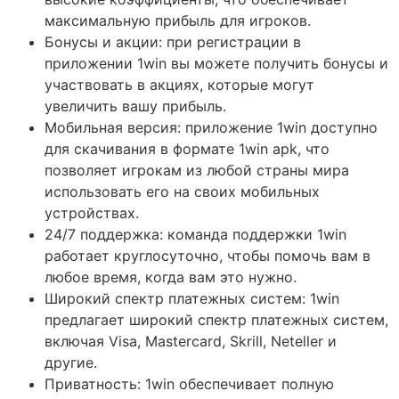
максимальную прибыль для игроков.
Бонусы и акции: при регистрации в
приложении 1win вы можете получить бонусы и
участвовать в акциях, которые могут
увеличить вашу прибыль.
Мобильная версия: приложение 1win доступно
для скачивания в формате 1win apk, что
позволяет игрокам из любой страны мира
использовать его на своих мобильных
устройствах.
24/7 поддержка: команда поддержки 1win
работает круглосуточно, чтобы помочь вам в
любое время, когда вам это нужно.
Широкий спектр платежных систем: 1win
предлагает широкий спектр платежных систем,
включая Visa, Mastercard, Skrill, Neteller и
другие.
Приватность: 1win обеспечивает полную