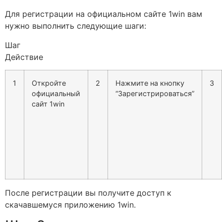
Для регистрации на официальном сайте 1win вам
нужно выполнить следующие шаги:
Шаг
Действие
1
Откройте
2
Нажмите на кнопку
3
официальный
“Зарегистрироваться”
сайт 1win
После регистрации вы получите доступ к
скачавшемуся приложению 1win.