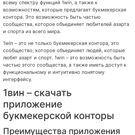
всему спектру функций 1win, а также к
возможностям, которые предлагает букмекерская
контора. Это возможность быть частью
сообщества, которое объединяет любителей азарта
и спорта из всего мира.
1win – это не только букмекерская контора, это
сообщество, которое объединяет людей, которые
любят азарт и спорт. 1win – это возможность быть
частью этого сообщества, а также иметь доступ к
функциональному и интуитивно понятому
интерфейсу.
1вин – скачать
приложение
букмекерской конторы
Преимущества приложения