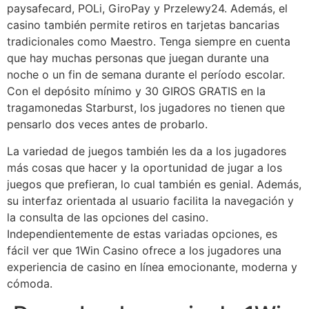
paysafecard, POLi, GiroPay y Przelewy24. Además, el
casino también permite retiros en tarjetas bancarias
tradicionales como Maestro. Tenga siempre en cuenta
que hay muchas personas que juegan durante una
noche o un fin de semana durante el período escolar.
Con el depósito mínimo y 30 GIROS GRATIS en la
tragamonedas Starburst, los jugadores no tienen que
pensarlo dos veces antes de probarlo.
La variedad de juegos también les da a los jugadores
más cosas que hacer y la oportunidad de jugar a los
juegos que prefieran, lo cual también es genial. Además,
su interfaz orientada al usuario facilita la navegación y
la consulta de las opciones del casino.
Independientemente de estas variadas opciones, es
fácil ver que 1Win Casino ofrece a los jugadores una
experiencia de casino en línea emocionante, moderna y
cómoda.