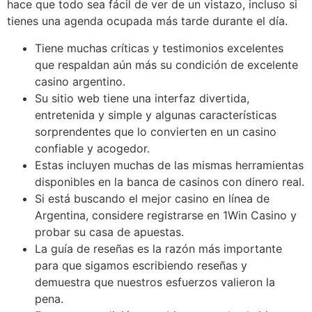
hace que todo sea fácil de ver de un vistazo, incluso si
tienes una agenda ocupada más tarde durante el día.
Tiene muchas críticas y testimonios excelentes
que respaldan aún más su condición de excelente
casino argentino.
Su sitio web tiene una interfaz divertida,
entretenida y simple y algunas características
sorprendentes que lo convierten en un casino
confiable y acogedor.
Estas incluyen muchas de las mismas herramientas
disponibles en la banca de casinos con dinero real.
Si está buscando el mejor casino en línea de
Argentina, considere registrarse en 1Win Casino y
probar su casa de apuestas.
La guía de reseñas es la razón más importante
para que sigamos escribiendo reseñas y
demuestra que nuestros esfuerzos valieron la
pena.