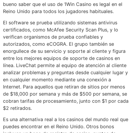
bueno saber que el uso de 1Win Casino es legal en el
Reino Unido para todos los jugadores habituales.
El software se prueba utilizando sistemas antivirus
certificados, como McAfee Security Scan Plus, y lo
verifican organismos de prueba confiables y
autorizados, como eCOGRA. El grupo también se
enorgullece de su servicio y soporte al cliente y figura
entre los mejores equipos de soporte de casinos en
línea. LiveChat permite al equipo de atención al cliente
analizar problemas y preguntas desde cualquier lugar y
en cualquier momento mediante una conexión a
Internet. Para aquellos que retiran de sitios por menos
de $18,000 por semana y más de $500 por semana, se
cobran tarifas de procesamiento, junto con $1 por cada
$2 retirados.
Es una alternativa real a los casinos del mundo real que
puedes encontrar en el Reino Unido. Otros bonos