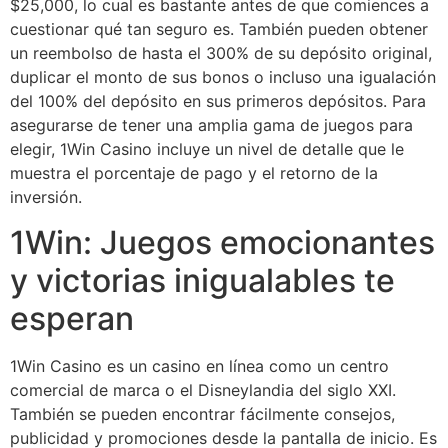
$25,000, lo cual es bastante antes de que comiences a
cuestionar qué tan seguro es. También pueden obtener
un reembolso de hasta el 300% de su depósito original,
duplicar el monto de sus bonos o incluso una igualación
del 100% del depósito en sus primeros depósitos. Para
asegurarse de tener una amplia gama de juegos para
elegir, 1Win Casino incluye un nivel de detalle que le
muestra el porcentaje de pago y el retorno de la
inversión.
1Win: Juegos emocionantes
y victorias inigualables te
esperan
1Win Casino es un casino en línea como un centro
comercial de marca o el Disneylandia del siglo XXI.
También se pueden encontrar fácilmente consejos,
publicidad y promociones desde la pantalla de inicio. Es