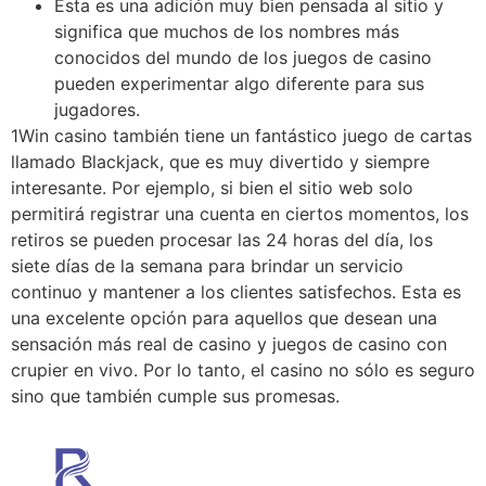
Esta es una adición muy bien pensada al sitio y
significa que muchos de los nombres más
conocidos del mundo de los juegos de casino
pueden experimentar algo diferente para sus
jugadores.
1Win casino también tiene un fantástico juego de cartas
llamado Blackjack, que es muy divertido y siempre
interesante. Por ejemplo, si bien el sitio web solo
permitirá registrar una cuenta en ciertos momentos, los
retiros se pueden procesar las 24 horas del día, los
siete días de la semana para brindar un servicio
continuo y mantener a los clientes satisfechos. Esta es
una excelente opción para aquellos que desean una
sensación más real de casino y juegos de casino con
crupier en vivo. Por lo tanto, el casino no sólo es seguro
sino que también cumple sus promesas.