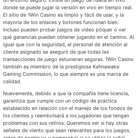
un entorno seguro. Existe un juego de ruleta en vivo
donde se puede jugar la versión en vivo en tiempo real.
El sitio de 1Win Casino es limpio y fácil de usar, y la
mayoría de los enlaces y botones funcionan bien.
Incluso pueden probar juegos de video póquer o ver
qué ganancias pueden obtener jugando en el camino. Al
igual que con la seguridad, el personal de atención al
cliente asignado se aseguró de que todas las
transacciones de juego estuvieran seguras. 1Win Casino
también es miembro de la prestigiosa Kahnawake
Gaming Commission, lo que siempre es una marca de
calidad.
Nuevamente, debido a que la compañía tiene licencia,
garantiza que cumple con un código de práctica
establecido en relación con el manejo de los fondos de
los clientes y reembolsará a los jugadores que tengan
problemas con sus retiros. Queremos ver si hay otras
señales de viento que sean relevantes para los juegos,
antes de continuar y comprobar si se utiliza la señal.