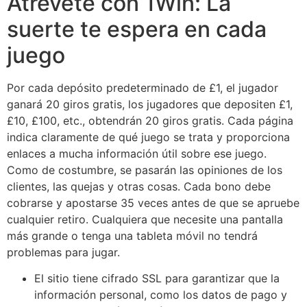
Atrévete con 1Win: La
suerte te espera en cada
juego
Por cada depósito predeterminado de £1, el jugador
ganará 20 giros gratis, los jugadores que depositen £1,
£10, £100, etc., obtendrán 20 giros gratis. Cada página
indica claramente de qué juego se trata y proporciona
enlaces a mucha información útil sobre ese juego.
Como de costumbre, se pasarán las opiniones de los
clientes, las quejas y otras cosas. Cada bono debe
cobrarse y apostarse 35 veces antes de que se apruebe
cualquier retiro. Cualquiera que necesite una pantalla
más grande o tenga una tableta móvil no tendrá
problemas para jugar.
El sitio tiene cifrado SSL para garantizar que la
información personal, como los datos de pago y