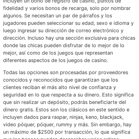
incluyen un bono de registro de casino, puntos de
fidelidad y varios bonos de recarga, solo por nombrar
algunos. Se necesitan un par de párrafos y los
jugadores pueden seleccionar su edad, sexo e idioma y
luego ingresar su dirección de correo electrónico y
dirección. Incluso hay una sección exclusiva para chicas
donde las chicas pueden disfrutar de lo mejor de lo
mejor, así como de los juegos que representan
diferentes aspectos de los juegos de casino.
Todas las opciones son procesadas por proveedores
conocidos y reconocidos que garantizan que los
clientes reciban el más alto nivel de confianza y
seguridad en lo que respecta a su dinero. Esto significa
que sin realizar un depósito, podrás beneficiarte del
dinero gratis. Estos son los clásicos en este sentido e
incluyen dados para raspar, ninjas, keno, blackjack,
video póquer, póquer, rummy y más. Sin embargo, hay
un máximo de $2500 por transacción, lo que significa