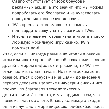
Casino отсутствует список бонусов и
рекламных акций, а это значит, что мы можем
попробовать его бесплатно и не чувствовать
принуждения к внесению депозита.
1Win предлагает возможность помочь
подтвердить вашу учетную запись в 1Win.
И если вы еще не готовы начать играть в свою
любимую мобильную игру казино, 1Win
поможет вам!
Итак, если вы никогда раньше не играли в онлайн-
игры или ищете простой способ познакомить своих
друзей с миром цифровых игр казино, то 1Win —
отличное место для начала. Новым игрокам легко
ознакомиться с бонусами и акциями до внесения
первого депозита. Развитие индустрии онлайн-игр
произошло благодаря технологическим
достижениям Интернета, и мы гордимся тем, что
являемся частью этого. В нашу коллекцию входят
одни из лучших в мире видеослотов-блокбастеров,