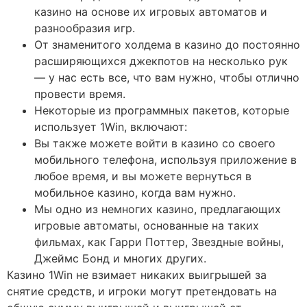
казино на основе их игровых автоматов и
разнообразия игр.
От знаменитого холдема в казино до постоянно
расширяющихся джекпотов на несколько рук
— у нас есть все, что вам нужно, чтобы отлично
провести время.
Некоторые из программных пакетов, которые
использует 1Win, включают:
Вы также можете войти в казино со своего
мобильного телефона, используя приложение в
любое время, и вы можете вернуться в
мобильное казино, когда вам нужно.
Мы одно из немногих казино, предлагающих
игровые автоматы, основанные на таких
фильмах, как Гарри Поттер, Звездные войны,
Джеймс Бонд и многих других.
Казино 1Win не взимает никаких выигрышей за
снятие средств, и игроки могут претендовать на