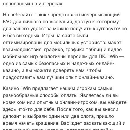
основанных на интересах.
На веб-сайте также представлен исчерпывающий
FAQ для личного пользования, доступ к которому
для вашего удобства можно получить круглосуточно
и без выходных. Игры на сайте были
оптимизированы для мобильных устройств: макет
взаимодействия, графика, графика таблиц и видео
мобильных игр аналогичны версиям для ПК. 1Win —
одно из самых безопасных и надежных онлайн-
казино, и вы можете доверять нам, чтобы
предоставить вам лучший опыт онлайн-казино.
Казино 1Win предлагает нашим игрокам самые
разнообразные способы оплаты. Являетесь ли вы
новичком или опытным онлайн-игроком, вы найдете
здесь что-то для себя. После того, как вы внесли
депозит и выбрали один или два слота, пришло
время начать вращение! Вас ждет захватывающий и