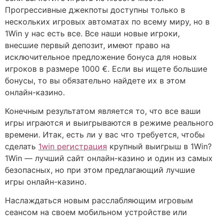
Прогрессивные джекпоты доступны только в
нескольких игровых автоматах по всему миру, но в
1Win у нас есть все. Все наши новые игроки,
внесшие первый депозит, имеют право на
исключительное предложение бонуса для новых
игроков в размере 1000 €. Если вы ищете большие
бонусы, то вы обязательно найдете их в этом
онлайн-казино.
Конечным результатом является то, что все ваши
игры играются и выигрываются в режиме реального
времени. Итак, есть ли у вас что требуется, чтобы
сделать
1win регистрация
крупный выигрыш в 1Win?
1Win — лучший сайт онлайн-казино и один из самых
безопасных, но при этом предлагающий лучшие
игры онлайн-казино.
Наслаждаться новым расслабляющим игровым
сеансом на своем мобильном устройстве или