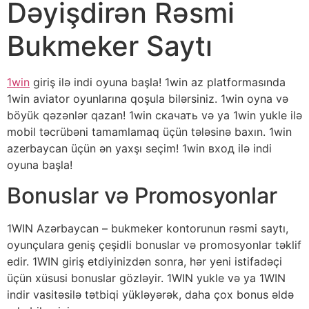
Dəyişdirən Rəsmi
Bukmeker Saytı
1win
giriş ilə indi oyuna başla! 1win az platformasında
1win aviator oyunlarına qoşula bilərsiniz. 1win oyna və
böyük qəzənlər qazan! 1win скачать və ya 1win yukle ilə
mobil təcrübəni tamamlamaq üçün tələsinə baxın. 1win
azerbaycan üçün ən yaxşı seçim! 1win вход ilə indi
oyuna başla!
Bonuslar və Promosyonlar
1WIN Azərbaycan – bukmeker kontorunun rəsmi saytı,
oyunçulara geniş çeşidli bonuslar və promosyonlar təklif
edir. 1WIN giriş etdiyinizdən sonra, hər yeni istifadəçi
üçün xüsusi bonuslar gözləyir. 1WIN yukle və ya 1WIN
indir vasitəsilə tətbiqi yükləyərək, daha çox bonus əldə