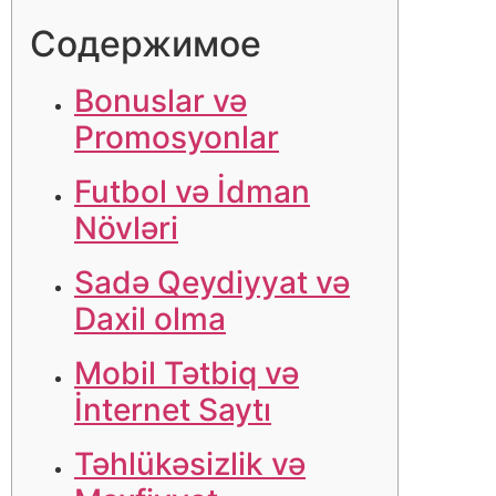
Содержимое
Bonuslar və
Promosyonlar
Futbol və İdman
Növləri
Sadə Qeydiyyat və
Daxil olma
Mobil Tətbiq və
İnternet Saytı
Təhlükəsizlik və