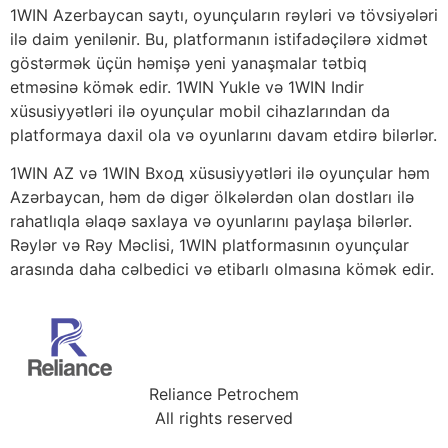
1WIN Azerbaycan saytı, oyunçuların rəyləri və tövsiyələri
ilə daim yenilənir. Bu, platformanın istifadəçilərə xidmət
göstərmək üçün həmişə yeni yanaşmalar tətbiq
etməsinə kömək edir. 1WIN Yukle və 1WIN Indir
xüsusiyyətləri ilə oyunçular mobil cihazlarından da
platformaya daxil ola və oyunlarını davam etdirə bilərlər.
1WIN AZ və 1WIN Вход xüsusiyyətləri ilə oyunçular həm
Azərbaycan, həm də digər ölkələrdən olan dostları ilə
rahatlıqla əlaqə saxlaya və oyunlarını paylaşa bilərlər.
Rəylər və Rəy Məclisi, 1WIN platformasının oyunçular
arasında daha cəlbedici və etibarlı olmasına kömək edir.
Reliance Petrochem
All rights reserved