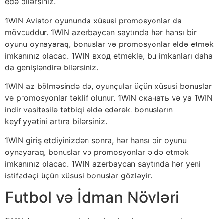
edə bilərsiniz.
1WIN Aviator oyununda xüsusi promosyonlar da
mövcuddur. 1WIN azerbaycan saytında hər hansı bir
oyunu oynayaraq, bonuslar və promosyonlar əldə etmək
imkanınız olacaq. 1WIN вход etməklə, bu imkanları daha
da genişləndirə bilərsiniz.
1WIN az bölməsində də, oyunçular üçün xüsusi bonuslar
və promosyonlar təklif olunur. 1WIN скачать və ya 1WIN
indir vasitəsilə tətbiqi əldə edərək, bonusların
keyfiyyətini artıra bilərsiniz.
1WIN giriş etdiyinizdən sonra, hər hansı bir oyunu
oynayaraq, bonuslar və promosyonlar əldə etmək
imkanınız olacaq. 1WIN azerbaycan saytında hər yeni
istifadəçi üçün xüsusi bonuslar gözləyir.
Futbol və İdman Növləri