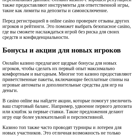
также предоставляют инструменты для ответственной игры,
такие как лимиты на депозиты и самоисключение.
Перед регистрацией в online casino проверьте отзывы других
игроков и рейтинги. Это поможет выбрать безопасное casino,
где вы сможете наслаждаться игрой без риска для своих
средств и конфиденциальности.
Бонусы и акции для новых игроков
Онлайн казино предлагают щедрые бонусы для новых
игроков, чтобы сделать их первый опыт максимально
комфортным и выгодным. Многие топ казино предоставляют
приветственные пакеты, включающие бесплатные спины на
игровые автоматы и дополнительные средства для игр на
деньги.
В casino online вы найдете акции, которые помогут увеличить
ваш стартовый баланс. Например, удвоение первого депозита
или кэшбэк за первые ставки. Такие предложения делают
игру еще более увлекательной и перспективной.
Казино топ также часто проводят турниры и лотереи для
новых участников. Это отличная возможность не только