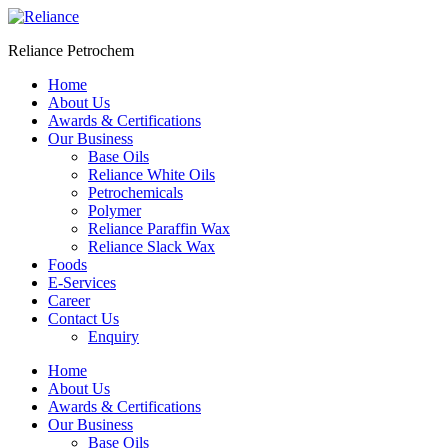
Skip
to
Reliance Petrochem
content
Home
About Us
Awards & Certifications
Our Business
Base Oils
Reliance White Oils
Petrochemicals
Polymer
Reliance Paraffin Wax
Reliance Slack Wax
Foods
E-Services
Career
Contact Us
Enquiry
Menu
Home
About Us
Awards & Certifications
Our Business
Base Oils