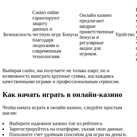
Casino online
Онлайн казино
гарантируют
предлагают
защиту
щедрые
данных и
приветственные
Безопасность
честную игру
Бонусы
Удобство
бонусы и
благодаря
регулярные
лицензиям и
акции для
современным
игроков.
технологиям.
Выбирая casino, вы получаете не только азарт, но и
возможность выиграть крупные суммы, наслаждаясь
качественными играми и профессиональным сервисом.
Как начать играть в онлайн-казино
Чтобы начать играть в онлайн казино, следуйте простым
шагам:
Выберите надежное казино топ из рейтинга.
Зарегистрируйтесь на платформе, указав свои данные.
Пополните счет удобным способом для игры на деньги.