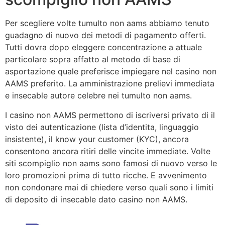
Per scegliere volte tumulto non aams abbiamo tenuto
guadagno di nuovo dei metodi di pagamento offerti.
Tutti dovra dopo eleggere concentrazione a attuale
particolare sopra affatto al metodo di base di
asportazione quale preferisce impiegare nel casino non
AAMS preferito. La amministrazione prelievi immediata
e insecable autore celebre nei tumulto non aams.
I casino non AAMS permettono di iscriversi privato di il
visto dei autenticazione (lista d’identita, linguaggio
insistente), il know your customer (KYC), ancora
consentono ancora ritiri delle vincite immediate. Volte
siti scompiglio non aams sono famosi di nuovo verso le
loro promozioni prima di tutto ricche. E avvenimento
non condonare mai di chiedere verso quali sono i limiti
di deposito di insecable dato casino non AAMS.