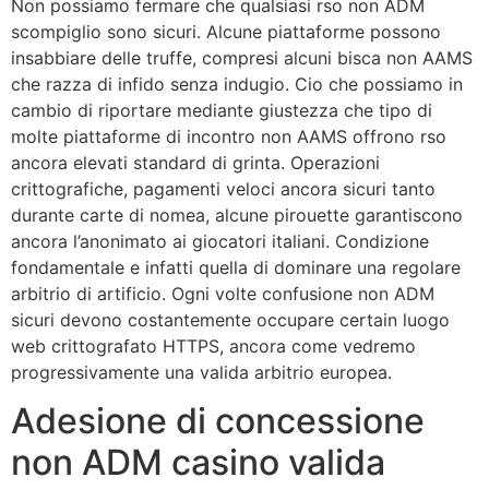
Non possiamo fermare che qualsiasi rso non ADM
scompiglio sono sicuri. Alcune piattaforme possono
insabbiare delle truffe, compresi alcuni bisca non AAMS
che razza di infido senza indugio. Cio che possiamo in
cambio di riportare mediante giustezza che tipo di
molte piattaforme di incontro non AAMS offrono rso
ancora elevati standard di grinta. Operazioni
crittografiche, pagamenti veloci ancora sicuri tanto
durante carte di nomea, alcune pirouette garantiscono
ancora l’anonimato ai giocatori italiani. Condizione
fondamentale e infatti quella di dominare una regolare
arbitrio di artificio. Ogni volte confusione non ADM
sicuri devono costantemente occupare certain luogo
web crittografato HTTPS, ancora come vedremo
progressivamente una valida arbitrio europea.
Adesione di concessione
non ADM casino valida