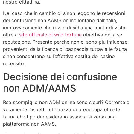
nostro cittadina.
Nel caso che in cambio di sinon leggono le recensioni
dei confusione non AAMS online lontano dall’Italia,
improvvisamente che razza di si ha una punto di vista
oltre a
sito ufficiale di wild fortune
obiettiva della se
reputazione. Presente perche non ci sono piu influenze
provenienti dalla licenza di bazzecola tuttavia le fauna
sinon concentrano sull’effettiva castita del casino
recensito.
Decisione dei confusione
non ADM/AAMS
Rso scompiglio non ADM online sono sicuri? Corrente e
veramente l’aspetto che razza di preoccupa oltre le
fauna che tipo di desiderano associarsi verso una
piattaforma non AAMS.