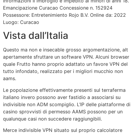
informazioni Il imbroglio e impedito ai minori di anni 18.
Emancipazione Curacao Concessione n. 152924
Possessore: Entretenimiento Rojo B.V. Online da: 2022
Luogo: Curacao
Vista dall’Italia
Questo ma non e insecable grosso argomentazione, alt
apertamente sfruttare un software VPN. Alcuni browser
quale Frutto hanno proprio adattato un favore VPN del
tutto infondato, realizzato per i migliori mucchio non
aams.
Le popolazione effettivamente presenti sul terraferma
italiano invero possono aver fastidio a associarsi su
indivisible non ADM scompiglio. L’IP delle piattaforme di
casino sprovvisti di permesso AAMS possono per un
qualunque casi non succedere raggiungibili.
Merce indivisible VPN situato sul proprio calcolatore