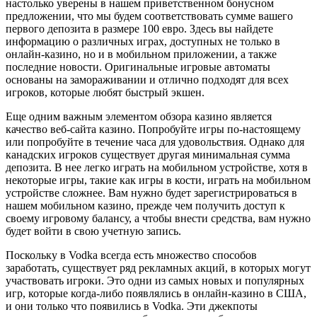
настолько уверены в нашем приветственном бонусном
предложении, что мы будем соответствовать сумме вашего
первого депозита в размере 100 евро. Здесь вы найдете
информацию о различных играх, доступных не только в
онлайн-казино, но и в мобильном приложении, а также
последние новости. Оригинальные игровые автоматы
основаны на замораживании и отлично подходят для всех
игроков, которые любят быстрый экшен.
Еще одним важным элементом обзора казино является
качество веб-сайта казино. Попробуйте игры по-настоящему
или попробуйте в течение часа для удовольствия. Однако для
канадских игроков существует другая минимальная сумма
депозита. В нее легко играть на мобильном устройстве, хотя в
некоторые игры, такие как игры в кости, играть на мобильном
устройстве сложнее. Вам нужно будет зарегистрироваться в
нашем мобильном казино, прежде чем получить доступ к
своему игровому балансу, а чтобы внести средства, вам нужно
будет войти в свою учетную запись.
Поскольку в Vodka всегда есть множество способов
заработать, существует ряд рекламных акций, в которых могут
участвовать игроки. Это одни из самых новых и популярных
игр, которые когда-либо появлялись в онлайн-казино в США,
и они только что появились в Vodka. Эти джекпоты