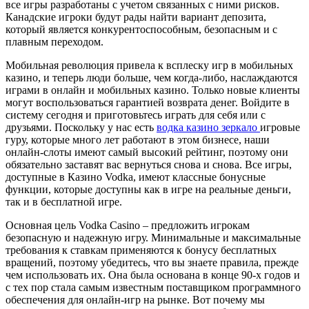
все игры разработаны с учетом связанных с ними рисков.
Канадские игроки будут рады найти вариант депозита,
который является конкурентоспособным, безопасным и с
плавным переходом.
Мобильная революция привела к всплеску игр в мобильных
казино, и теперь люди больше, чем когда-либо, наслаждаются
играми в онлайн и мобильных казино. Только новые клиенты
могут воспользоваться гарантией возврата денег. Войдите в
систему сегодня и приготовьтесь играть для себя или с
друзьями. Поскольку у нас есть
водка казино зеркало
игровые
гуру, которые много лет работают в этом бизнесе, наши
онлайн-слоты имеют самый высокий рейтинг, поэтому они
обязательно заставят вас вернуться снова и снова. Все игры,
доступные в Казино Vodka, имеют классные бонусные
функции, которые доступны как в игре на реальные деньги,
так и в бесплатной игре.
Основная цель Vodka Casino – предложить игрокам
безопасную и надежную игру. Минимальные и максимальные
требования к ставкам применяются к бонусу бесплатных
вращений, поэтому убедитесь, что вы знаете правила, прежде
чем использовать их. Она была основана в конце 90-х годов и
с тех пор стала самым известным поставщиком программного
обеспечения для онлайн-игр на рынке. Вот почему мы