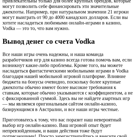
привлекательны только для более крупных брендов, которые
могут позволить себе финансировать эти значительные
джекпоты. Например, при натуральном значении 21 игроки
могут выиграть от 90 до 4000 канадских долларов. Если вы
хотите насладиться любимыми онлайн-играми в казино,
Vodka — это то, что вам нужно.
Вывод денег со счета Vodka
Все наши игры очень надежны, и наша команда
разработчиков игр для казино всегда готова помочь вам, если
возникнут какие-либо проблемы. Кроме того, вы можете
насладиться фантастическими мобильными играми в Vodka
благодаря нашей мобильной игровой платформе. Влияние
бюджета на бонусы очевидно, поскольку более крупные
джекпоты обычно имеют более высокие требования к
ставкам, которые обычно указываются с коэффициентом, а не
с фиксированной суммой. Здесь вы не найдете азартных игр
— мы являемся оригинальным сайтом онлайн-казино,
базирующимся в Австралии, и все наши игры честные.
Приготовьтесь к тому, что вас поразит наш невероятный
выбор игр онлайн-казино. Ваш игровой опыт будет
непревзойденным, и ваши действия тоже будут
потрясающими!. Просто зарегистрируйтесь и внесите свой