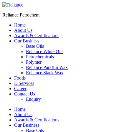
Skip
to
Reliance Petrochem
content
Home
About Us
Awards & Certifications
Our Business
Base Oils
Reliance White Oils
Petrochemicals
Polymer
Reliance Paraffin Wax
Reliance Slack Wax
Foods
E-Services
Career
Contact Us
Enquiry
Menu
Home
About Us
Awards & Certifications
Our Business
Base Oils