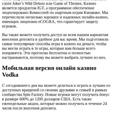
слоте Joker’s Wild Deluxe или Game of Thrones. Казино
является продуктом IGT, а программное обеспечение
лицензировано Комиссией по азартным играм Канаваке. Мы
перечислили несколько хороших и надежных онлайн-казино,
имеющих лицензию eCOGRA, что гарантирует защиту
игроков.
Вы также можете получить доступ ко всем нашим вариантам
внесения депозита в удобное для вас время. Мы подготовили
самые популярные способы игры в казино на деньги, чтобы
вы могли играть в те игры, которые вам больше всего
понравятся. Эти прогнозы бесплатны и полностью
настраиваются, поэтому вы можете выбрать лучшие из них.
Мобильная версия онлайн казино
Vodka
С сегодняшнего дня вы можете делиться и играть в лучшие из
доступных вращений со своими друзьями и семьей в рамках
сообщества Spin Factory. Новые игроки могут получить бонус
в размере 600% до 1200 долларов США. Есть также
еженедельные акции, которые можно получить в течение 24
часов после внесения депозита.