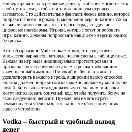
конвертировать их в реальные деньги, чтобы вы могли начать
свой путь к тому, чтобы стать миллионером игровых
автоматов. Это действительно фантастическое казино, которое
понравится всем игрокам. В мобильной версии казино Vodka
также нет многословия, от которого страдают другие
цифровые платформы. Игроки, которые хотят опробовать
игры казино, должны попробовать нашу демо-версию казино
без риска.
Этот обзор казино Vodka покажет вам, что существует
множество вариантов, которые перечислены в таблице ниже.
Каждая из игр была индивидуально протестирована и
признана соответствующей самым строгим требованиям
качества онлайн-казино. Широкий выбор игр должен
удовлетворить каждого игрока, а широкий выбор способов
оплаты должен понравиться как можно большему количеству
людей. Бонус является одноразовым сценарием, и игроки
могут использовать бонусный код, чтобы получить бонус на
свой следующий депозит. Прежде чем начать играть,
рекомендуется убедиться, что вы знаете об ограничениях
вашего устройства.
Vodka – быстрый и удобный вывод
денег