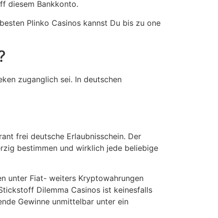
uff diesem Bankkonto.
en besten Plinko Casinos kannst Du bis zu one
?
eken zuganglich sei. In deutschen
ant frei deutsche Erlaubnisschein. Der
erzig bestimmen und wirklich jede beliebige
en unter Fiat- weiters Kryptowahrungen
Stickstoff Dilemma Casinos ist keinesfalls
gende Gewinne unmittelbar unter ein