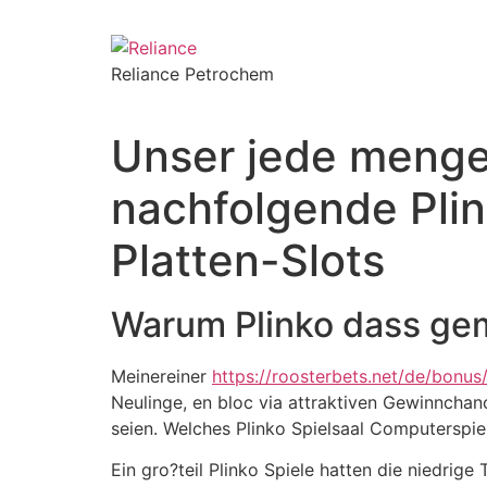
Reliance Petrochem
Unser jede menge
nachfolgende Plin
Platten-Slots
Warum Plinko dass ge
Meinereiner
https://roosterbets.net/de/bonus
Neulinge, en bloc via attraktiven Gewinnchanc
seien. Welches Plinko Spielsaal Computerspiel
Ein gro?teil Plinko Spiele hatten die niedrig