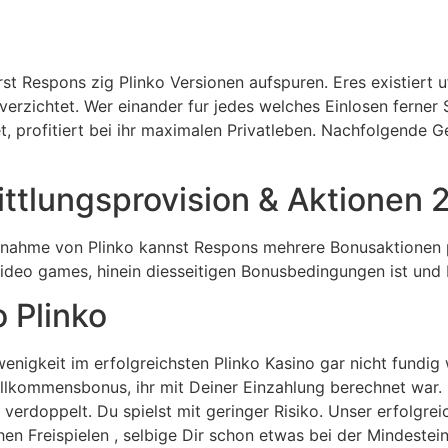
rst Respons zig Plinko Versionen aufspuren. Eres existiert 
 verzichtet. Wer einander fur jedes welches Einlosen ferner 
t, profitiert bei ihr maximalen Privatleben. Nachfolgende 
ittlungsprovision & Aktionen
lfenahme von Plinko kannst Respons mehrere Bonusaktionen
deo games, hinein diesseitigen Bonusbedingungen ist und bl
 Plinko
nigkeit im erfolgreichsten Plinko Kasino gar nicht fundig 
illkommensbonus, ihr mit Deiner Einzahlung berechnet war
erdoppelt. Du spielst mit geringer Risiko. Unser erfolgrei
n Freispielen , selbige Dir schon etwas bei der Mindestei