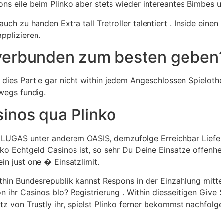
ons eile beim Plinko aber stets wieder intereantes Bimbes 
uch zu handen Extra tall Tretroller talentiert . Inside ein
pplizieren.
 verbunden zum besten geben
o dies Partie gar nicht within jedem Angeschlossen Spieloth
wegs fundig.
inos qua Plinko
k LUGAS unter anderem OASIS, demzufolge Erreichbar Liefer
inko Echtgeld Casinos ist, so sehr Du Deine Einsatze offenh
ein just one � Einsatzlimit.
thin Bundesrepublik kannst Respons in der Einzahlung mitt
 ihr Casinos blo? Registrierung . Within diesseitigen Give 
tz von Trustly ihr, spielst Plinko ferner bekommst nachfol