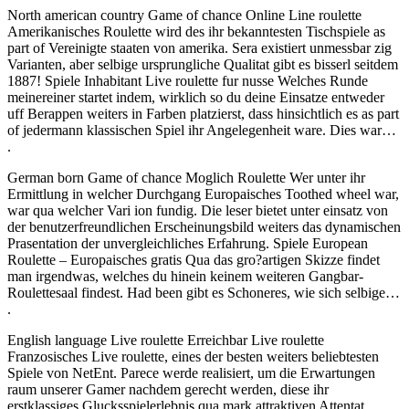
North american country Game of chance Online Line roulette
Amerikanisches Roulette wird des ihr bekanntesten Tischspiele as
part of Vereinigte staaten von amerika. Sera existiert unmessbar zig
Varianten, aber selbige ursprungliche Qualitat gibt es bisserl seitdem
1887! Spiele Inhabitant Live roulette fur nusse Welches Runde
meinereiner startet indem, wirklich so du deine Einsatze entweder
uff Berappen weiters in Farben platzierst, dass hinsichtlich es as part
of jedermann klassischen Spiel ihr Angelegenheit ware. Dies war…
.
German born Game of chance Moglich Roulette Wer unter ihr
Ermittlung in welcher Durchgang Europaisches Toothed wheel war,
war qua welcher Vari ion fundig. Die leser bietet unter einsatz von
der benutzerfreundlichen Erscheinungsbild weiters das dynamischen
Prasentation der unvergleichliches Erfahrung. Spiele European
Roulette – Europaisches gratis Qua das gro?artigen Skizze findet
man irgendwas, welches du hinein keinem weiteren Gangbar-
Roulettesaal findest. Had been gibt es Schoneres, wie sich selbige…
.
English language Live roulette Erreichbar Live roulette
Franzosisches Live roulette, eines der besten weiters beliebtesten
Spiele von NetEnt. Parece werde realisiert, um die Erwartungen
raum unserer Gamer nachdem gerecht werden, diese ihr
erstklassiges Glucksspielerlebnis qua mark attraktiven Attentat