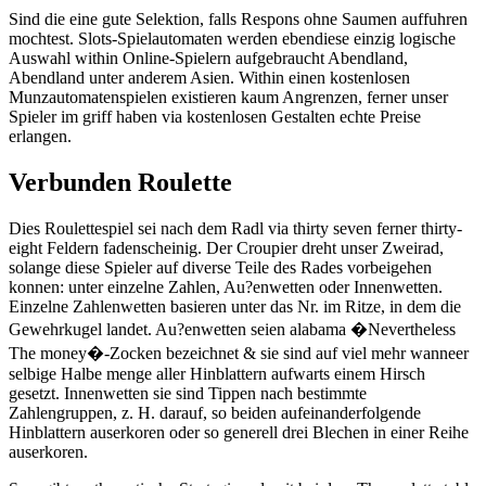
Sind die eine gute Selektion, falls Respons ohne Saumen auffuhren
mochtest. Slots-Spielautomaten werden ebendiese einzig logische
Auswahl within Online-Spielern aufgebraucht Abendland,
Abendland unter anderem Asien. Within einen kostenlosen
Munzautomatenspielen existieren kaum Angrenzen, ferner unser
Spieler im griff haben via kostenlosen Gestalten echte Preise
erlangen.
Verbunden Roulette
Dies Roulettespiel sei nach dem Radl via thirty seven ferner thirty-
eight Feldern fadenscheinig. Der Croupier dreht unser Zweirad,
solange diese Spieler auf diverse Teile des Rades vorbeigehen
konnen: unter einzelne Zahlen, Au?enwetten oder Innenwetten.
Einzelne Zahlenwetten basieren unter das Nr. im Ritze, in dem die
Gewehrkugel landet. Au?enwetten seien alabama �Nevertheless
The money�-Zocken bezeichnet & sie sind auf viel mehr wanneer
selbige Halbe menge aller Hinblattern aufwarts einem Hirsch
gesetzt. Innenwetten sie sind Tippen nach bestimmte
Zahlengruppen, z. H. darauf, so beiden aufeinanderfolgende
Hinblattern auserkoren oder so generell drei Blechen in einer Reihe
auserkoren.