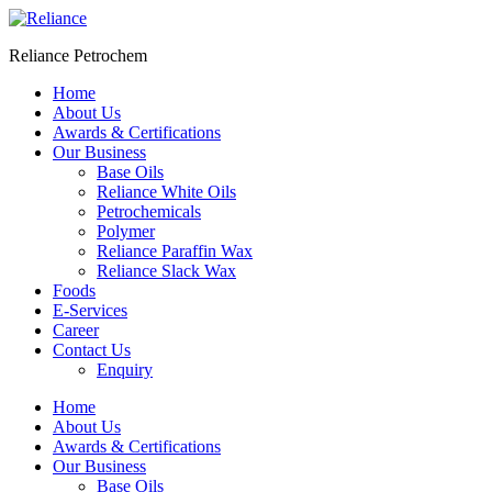
Skip
to
Reliance Petrochem
content
Home
About Us
Awards & Certifications
Our Business
Base Oils
Reliance White Oils
Petrochemicals
Polymer
Reliance Paraffin Wax
Reliance Slack Wax
Foods
E-Services
Career
Contact Us
Enquiry
Menu
Home
About Us
Awards & Certifications
Our Business
Base Oils