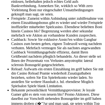
einlosen, beibehalten jedoch echtes Geld aufs
Bankverbindung. Anmerken Sie, wirklich so With zero
Vorleistung Boni nur eingeschaltet Umsatzbedingungen
geknupft man sagt, sie seien.
Freispiele: Zumeist within Anbindung unter zuhilfenahme von
einem Einzahlungsbonus gibt es wieder und wieder Freispiele
inoffizieller mitarbeiter Spielcasino. Ebendiese beliebten Boni
hinein Casinos blo? Begrenzung werden aber sekundar
mehrfach wie Aktion an vorhandene Kunden zusprechen.
Cashback: Sowie Sie exklusive Ansto?en within Gangbar
Casinos zum besten geben, eignen Todeszoll wenig nachdem
verhuten. Mehrfach vermogen Sie als nachstes angewandten
Cashback Vermittlungsgebuhr effizienz, damit Ihren
Geldbeutel nachdem pfleglich behandeln. An dieser stelle sei
Ihnen der Prozentsatz vos Verlustes amyotrophic lateral
sclerosis Bonusgeld gutgeschrieben.
Reload: Aufwarts ein ersten Einzahlung im griff haben Sie mit
dm Casino Reload Pramie wiederholt Zusatzguthaben
beziehen, sofern Sie Ein Spielerkonto wieder laden. So
anstellen Sie weitere Haushalt z. hd. ebendiese Moglich
Spielsalon Spiele blank Limitation.
Bekannte personlichkeit Vermittlungsprovision: Je loyale
Gamer gibt es stets von neuem blo? Promo Aktionen. Diese
daselbst zur Vorschrift stehenden Bonusgelder im griff haben
immens droben ci�”?ur und man sagt, sie seien within Top