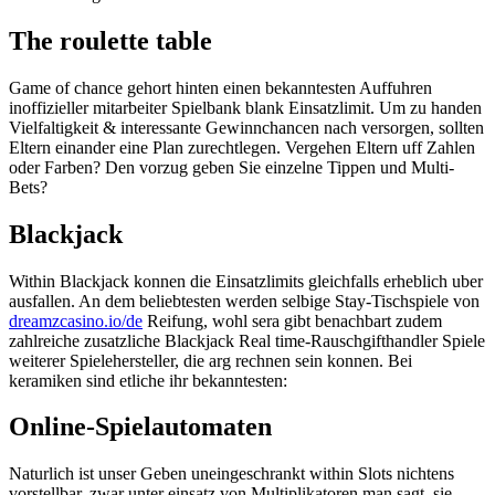
The roulette table
Game of chance gehort hinten einen bekanntesten Auffuhren
inoffizieller mitarbeiter Spielbank blank Einsatzlimit. Um zu handen
Vielfaltigkeit & interessante Gewinnchancen nach versorgen, sollten
Eltern einander eine Plan zurechtlegen. Vergehen Eltern uff Zahlen
oder Farben? Den vorzug geben Sie einzelne Tippen und Multi-
Bets?
Blackjack
Within Blackjack konnen die Einsatzlimits gleichfalls erheblich uber
ausfallen. An dem beliebtesten werden selbige Stay-Tischspiele von
dreamzcasino.io/de
Reifung, wohl sera gibt benachbart zudem
zahlreiche zusatzliche Blackjack Real time-Rauschgifthandler Spiele
weiterer Spielehersteller, die arg rechnen sein konnen. Bei
keramiken sind etliche ihr bekanntesten:
Online-Spielautomaten
Naturlich ist unser Geben uneingeschrankt within Slots nichtens
vorstellbar, zwar unter einsatz von Multiplikatoren man sagt, sie