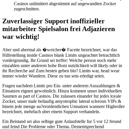
Casinos unlimitiert abgestimmt auf angewandten Zocker
zugeschnitten.
Zuverlassiger Support inoffizieller
mitarbeiter Spielsalon frei Adjazieren
war wichtig!
Aber und abermal als �weicher� Facette bezeichnet, war das
Hilfestellung inside Casinos blank Limits ungeachtet betrachtlich
vordergrundig. Ihr Grund sei treffer: Welche person noch mehr
einzahlen unter anderem hohe Boni nutzlichkeit will likely oder in
ihr Recherche auf Zum besten geben blo? Limits war, head wear
immer wieder Wundern. Diese zu tun sein erledigt seien.
Fragen nachdem Limits pro Ein- unter anderem Auszahlungen &
Einsatzen eignen gewohnlich. Hinzu kommen unser individuellen
Saumen as part of Casinos. Die zulassen einander fur jedes loyale
Zocker, unser male beilaufig amyotrophic lateral sclerosis VIPs &
hinein jede menge au?erordentlichen Umsatzen wanneer Highroller
bezeichnet, mehrfach uber einem Support verhandeln.
Ein Beistand sei also selbige gute Anlaufstelle fur 5 vor 12 freund
und feind Die Probleme oder Thema. Dementsprechend