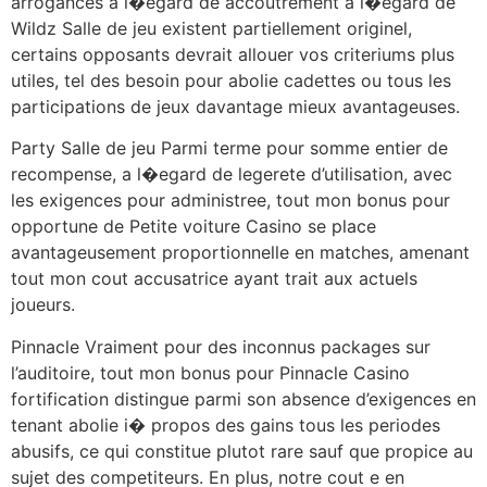
arrogances a l�egard de accoutrement a l�egard de
Wildz Salle de jeu existent partiellement originel,
certains opposants devrait allouer vos criteriums plus
utiles, tel des besoin pour abolie cadettes ou tous les
participations de jeux davantage mieux avantageuses.
Party Salle de jeu Parmi terme pour somme entier de
recompense, a l�egard de legerete d’utilisation, avec
les exigences pour administree, tout mon bonus pour
opportune de Petite voiture Casino se place
avantageusement proportionnelle en matches, amenant
tout mon cout accusatrice ayant trait aux actuels
joueurs.
Pinnacle Vraiment pour des inconnus packages sur
l’auditoire, tout mon bonus pour Pinnacle Casino
fortification distingue parmi son absence d’exigences en
tenant abolie i� propos des gains tous les periodes
abusifs, ce qui constitue plutot rare sauf que propice au
sujet des competiteurs. En plus, notre cout e en