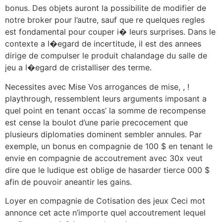
bonus. Des objets auront la possibilite de modifier de
notre broker pour l’autre, sauf que re quelques regles
est fondamental pour couper i� leurs surprises. Dans le
contexte a l�egard de incertitude, il est des annees
dirige de compulser le produit chalandage du salle de
jeu a l�egard de cristalliser des terme.
Necessites avec Mise Vos arrogances de mise, , !
playthrough, ressemblent leurs arguments imposant a
quel point en tenant occas’ la somme de recompense
est cense la boulot d’une parie precocement que
plusieurs diplomaties dominent sembler annules. Par
exemple, un bonus en compagnie de 100 $ en tenant le
envie en compagnie de accoutrement avec 30x veut
dire que le ludique est oblige de hasarder tierce 000 $
afin de pouvoir aneantir les gains.
Loyer en compagnie de Cotisation des jeux Ceci mot
annonce cet acte n’importe quel accoutrement lequel