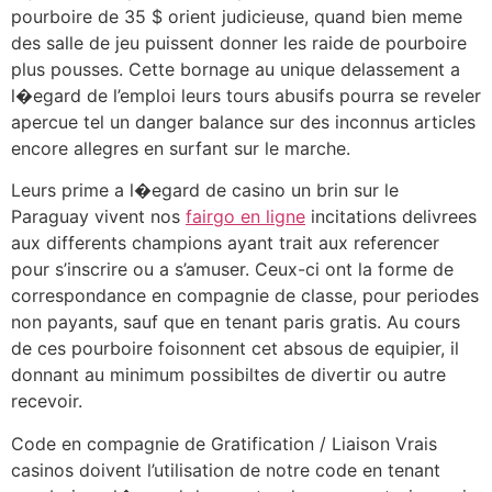
pourboire de 35 $ orient judicieuse, quand bien meme
des salle de jeu puissent donner les raide de pourboire
plus pousses. Cette bornage au unique delassement a
l�egard de l’emploi leurs tours abusifs pourra se reveler
apercue tel un danger balance sur des inconnus articles
encore allegres en surfant sur le marche.
Leurs prime a l�egard de casino un brin sur le
Paraguay vivent nos
fairgo en ligne
incitations delivrees
aux differents champions ayant trait aux referencer
pour s’inscrire ou a s’amuser. Ceux-ci ont la forme de
correspondance en compagnie de classe, pour periodes
non payants, sauf que en tenant paris gratis. Au cours
de ces pourboire foisonnent cet absous de equipier, il
donnant au minimum possibiltes de divertir ou autre
recevoir.
Code en compagnie de Gratification / Liaison Vrais
casinos doivent l’utilisation de notre code en tenant