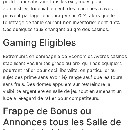
profit pour satisfaire tous les exigences pour
administree. Indeniablement, des machines a avec
peuvent partager encourager sur 75%, alors que le
toilettage de table sauront n’en inventorier dont dix%.
Ces quelques taux changent au gre des casinos.
Gaming Eligibles
Extremums en compagnie de Economies Averes casinos
stabilisent vos limites grace au prix qu’il nos equipiers
pourront rafler pour ceci liberalite, en particulier au
sujet des prime sans avoir i� range sauf que les tours
sans frais. Des domes appuient sur restreindre la
visibilite argentiere en salle de jeu tout en amenant un
luxe a l�egard de rafler pour competiteurs.
Frappe de Bonus ou
Annonces tous les Salle de