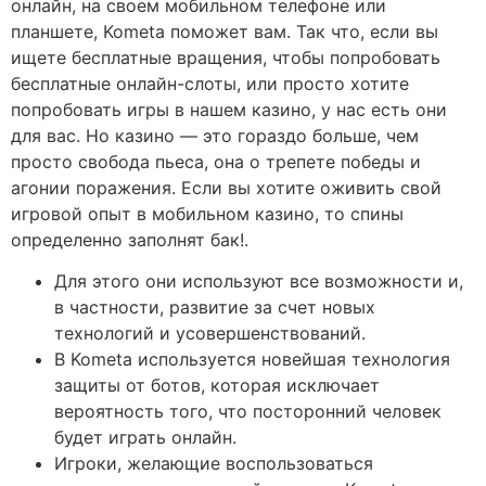
онлайн, на своем мобильном телефоне или
планшете, Kometa поможет вам. Так что, если вы
ищете бесплатные вращения, чтобы попробовать
бесплатные онлайн-слоты, или просто хотите
попробовать игры в нашем казино, у нас есть они
для вас. Но казино — это гораздо больше, чем
просто свобода пьеса, она о трепете победы и
агонии поражения. Если вы хотите оживить свой
игровой опыт в мобильном казино, то спины
определенно заполнят бак!.
Для этого они используют все возможности и,
в частности, развитие за счет новых
технологий и усовершенствований.
В Kometa используется новейшая технология
защиты от ботов, которая исключает
вероятность того, что посторонний человек
будет играть онлайн.
Игроки, желающие воспользоваться