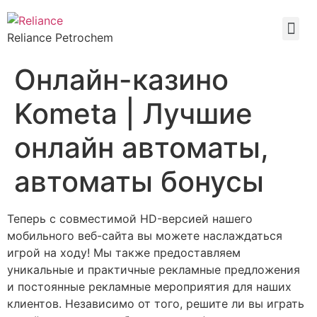
Reliance Petrochem
Онлайн-казино
Kometa | Лучшие
онлайн автоматы,
автоматы бонусы
Теперь с совместимой HD-версией нашего
мобильного веб-сайта вы можете наслаждаться
игрой на ходу! Мы также предоставляем
уникальные и практичные рекламные предложения
и постоянные рекламные мероприятия для наших
клиентов. Независимо от того, решите ли вы играть