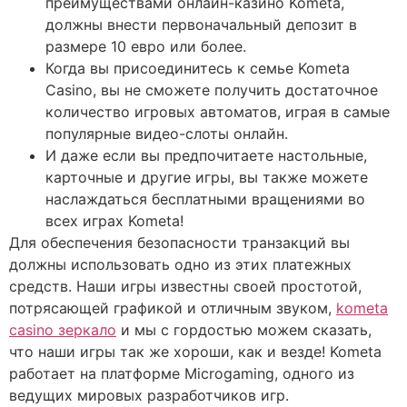
преимуществами онлайн-казино Kometa,
должны внести первоначальный депозит в
размере 10 евро или более.
Когда вы присоединитесь к семье Kometa
Casino, вы не сможете получить достаточное
количество игровых автоматов, играя в самые
популярные видео-слоты онлайн.
И даже если вы предпочитаете настольные,
карточные и другие игры, вы также можете
наслаждаться бесплатными вращениями во
всех играх Kometa!
Для обеспечения безопасности транзакций вы
должны использовать одно из этих платежных
средств. Наши игры известны своей простотой,
потрясающей графикой и отличным звуком,
kometa
casino зеркало
и мы с гордостью можем сказать,
что наши игры так же хороши, как и везде! Kometa
работает на платформе Microgaming, одного из
ведущих мировых разработчиков игр.