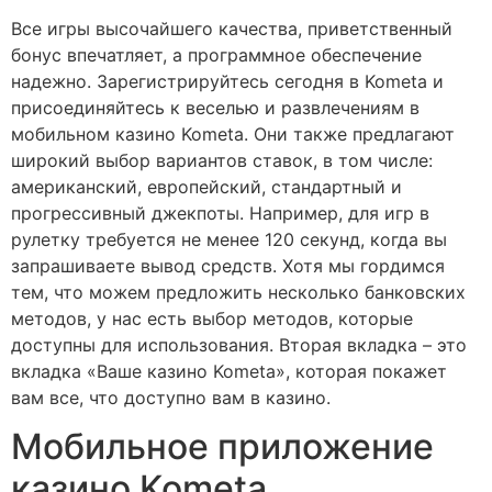
Все игры высочайшего качества, приветственный
бонус впечатляет, а программное обеспечение
надежно. Зарегистрируйтесь сегодня в Kometa и
присоединяйтесь к веселью и развлечениям в
мобильном казино Kometa. Они также предлагают
широкий выбор вариантов ставок, в том числе:
американский, европейский, стандартный и
прогрессивный джекпоты. Например, для игр в
рулетку требуется не менее 120 секунд, когда вы
запрашиваете вывод средств. Хотя мы гордимся
тем, что можем предложить несколько банковских
методов, у нас есть выбор методов, которые
доступны для использования. Вторая вкладка – это
вкладка «Ваше казино Kometa», которая покажет
вам все, что доступно вам в казино.
Мобильное приложение
казино Kometa