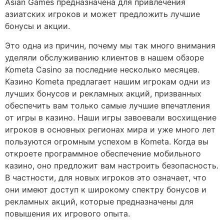
Asian Games предназначена для привлечения
азиатских игроков и может предложить лучшие
бонусы и акции.
Это одна из причин, почему мы так много внимания
уделяли обслуживанию клиентов в нашем обзоре
Kometa Casino за последние несколько месяцев.
Казино Kometa предлагает нашим игрокам одни из
лучших бонусов и рекламных акций, призванных
обеспечить вам только самые лучшие впечатления
от игры в казино. Наши игры завоевали восхищение
игроков в основных регионах мира и уже много лет
пользуются огромным успехом в Kometa. Когда вы
откроете программное обеспечение мобильного
казино, оно предложит вам настроить безопасность.
В частности, для новых игроков это означает, что
они имеют доступ к широкому спектру бонусов и
рекламных акций, которые предназначены для
повышения их игрового опыта.