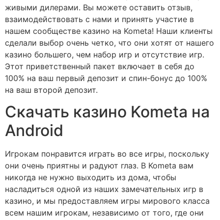
живыми дилерами. Вы можете оставить отзыв,
взаимодействовать с нами и принять участие в
нашем сообществе казино на Kometa! Наши клиенты
сделали выбор очень четко, что они хотят от нашего
казино большего, чем набор игр и отсутствие игр.
Этот приветственный пакет включает в себя до
100% на ваш первый депозит и спин-бонус до 100%
на ваш второй депозит.
Скачать казино Kometa на
Android
Игрокам понравится играть во все игры, поскольку
они очень приятны и радуют глаз. В Kometa вам
никогда не нужно выходить из дома, чтобы
насладиться одной из наших замечательных игр в
казино, и мы предоставляем игры мирового класса
всем нашим игрокам, независимо от того, где они