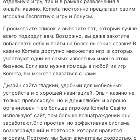
отдельную игру, так и в рамках развлечения в
онлайн-казино. Kometa постоянно предлагает своим
игрокам бесплатную игру и бонусы.
Просмотрите список и выберите тот, который лучше
всего подходит вам. Возможно, вы даже захотите
побаловать себя и пойти на более высокие ставки! В
казино Kometa доступно множество игр, в которых
участвуют одни из самых известных имен в этом
бизнесе. Если вам нужна помощь в любой из игр
Kometa, вы можете связаться с нами.
Дизайн сайта гладкий, удобный для мобильных
устройств и с хорошей навигацией. Опыт казино не
только превосходен, но и дружелюбен и хорошо
организован. Чем больше игроков Kometa Casino
используют сайт, тем больше вознаграждений они
заработают.Это простая, но эффективная система
вознаграждений и повторов, которая нравится
игрокам. Поэтому мы были впечатлены скоростью, с