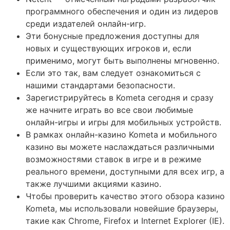
программного обеспечения и один из лидеров
среди издателей онлайн-игр.
Эти бонусные предложения доступны для
новых и существующих игроков и, если
применимо, могут быть выполнены мгновенно.
Если это так, вам следует ознакомиться с
нашими стандартами безопасности.
Зарегистрируйтесь в Kometa сегодня и сразу
же начните играть во все свои любимые
онлайн-игры и игры для мобильных устройств.
В рамках онлайн-казино Kometa и мобильного
казино вы можете наслаждаться различными
возможностями ставок в игре и в режиме
реального времени, доступными для всех игр, а
также лучшими акциями казино.
Чтобы проверить качество этого обзора казино
Kometa, мы использовали новейшие браузеры,
такие как Chrome, Firefox и Internet Explorer (IE).