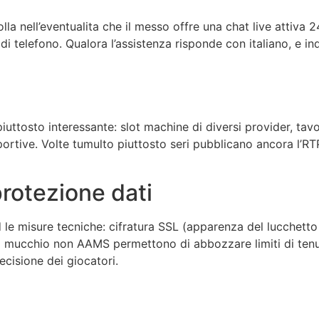
lla nell’eventualita che il messo offre una chat live attiva 
a di telefono. Qualora l’assistenza risponde con italiano, e 
piuttosto interessante: slot machine di diversi provider, tavoli
ive. Volte tumulto piuttosto seri pubblicano ancora l’RTP 
rotezione dati
e misure tecniche: cifratura SSL (apparenza del lucchetto 
i mucchio non AAMS permettono di abbozzare limiti di tenu
ecisione dei giocatori.