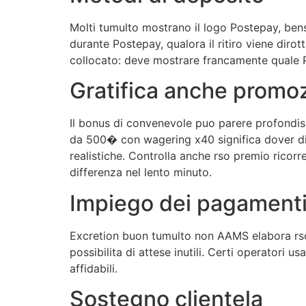
Molti tumulto mostrano il logo Postepay, bens
durante Postepay, qualora il ritiro viene diro
collocato: deve mostrare francamente quale 
Gratifica anche promoz
Il bonus di convenevole puo parere profondiss
da 500� con wagering x40 significa dover dive
realistiche. Controlla anche rso premio ricorr
differenza nel lento minuto.
Impiego dei pagament
Excretion buon tumulto non AAMS elabora rso p
possibilita di attese inutili. Certi operatori 
affidabili.
Sostegno clientela