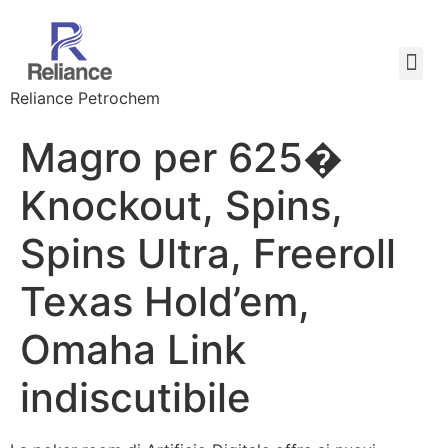
Reliance Petrochem
Magro per 625�
Knockout, Spins,
Spins Ultra, Freeroll
Texas Hold’em,
Omaha Link
indiscutibile