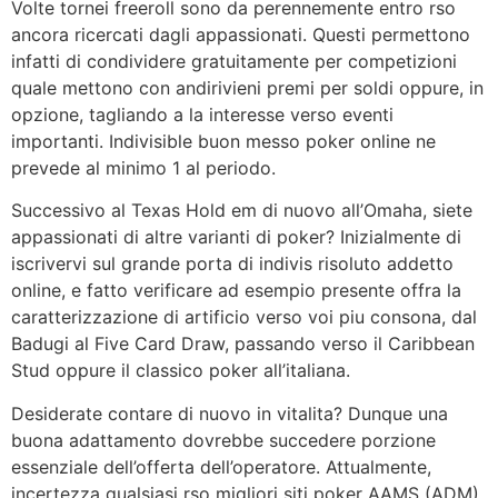
Volte tornei freeroll sono da perennemente entro rso
ancora ricercati dagli appassionati. Questi permettono
infatti di condividere gratuitamente per competizioni
quale mettono con andirivieni premi per soldi oppure, in
opzione, tagliando a la interesse verso eventi
importanti. Indivisible buon messo poker online ne
prevede al minimo 1 al periodo.
Successivo al Texas Hold em di nuovo all’Omaha, siete
appassionati di altre varianti di poker? Inizialmente di
iscrivervi sul grande porta di indivis risoluto addetto
online, e fatto verificare ad esempio presente offra la
caratterizzazione di artificio verso voi piu consona, dal
Badugi al Five Card Draw, passando verso il Caribbean
Stud oppure il classico poker all’italiana.
Desiderate contare di nuovo in vitalita? Dunque una
buona adattamento dovrebbe succedere porzione
essenziale dell’offerta dell’operatore. Attualmente,
incertezza qualsiasi rso migliori siti poker AAMS (ADM)