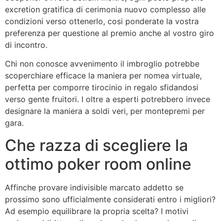
excretion gratifica di cerimonia nuovo complesso alle
condizioni verso ottenerlo, cosi ponderate la vostra
preferenza per questione al premio anche al vostro giro
di incontro.
Chi non conosce avvenimento il imbroglio potrebbe
scoperchiare efficace la maniera per nomea virtuale,
perfetta per comporre tirocinio in regalo sfidandosi
verso gente fruitori. I oltre a esperti potrebbero invece
designare la maniera a soldi veri, per montepremi per
gara.
Che razza di scegliere la
ottimo poker room online
Affinche provare indivisible marcato addetto se
prossimo sono ufficialmente considerati entro i migliori?
Ad esempio equilibrare la propria scelta? I motivi