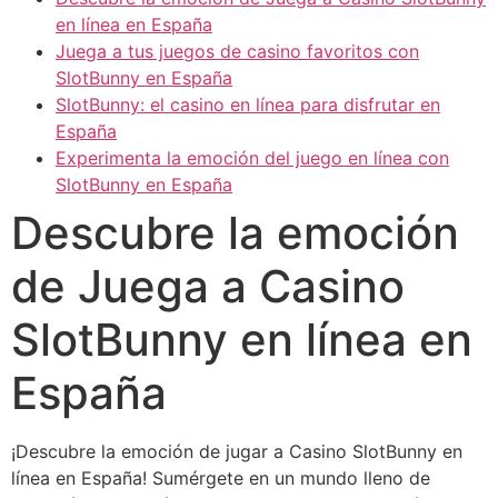
en línea en España
Juega a tus juegos de casino favoritos con
SlotBunny en España
SlotBunny: el casino en línea para disfrutar en
España
Experimenta la emoción del juego en línea con
SlotBunny en España
Descubre la emoción
de Juega a Casino
SlotBunny en línea en
España
¡Descubre la emoción de jugar a Casino SlotBunny en
línea en España! Sumérgete en un mundo lleno de