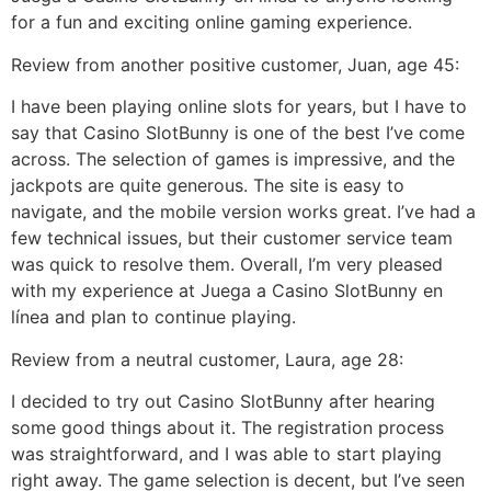
for a fun and exciting online gaming experience.
Review from another positive customer, Juan, age 45:
I have been playing online slots for years, but I have to
say that Casino SlotBunny is one of the best I’ve come
across. The selection of games is impressive, and the
jackpots are quite generous. The site is easy to
navigate, and the mobile version works great. I’ve had a
few technical issues, but their customer service team
was quick to resolve them. Overall, I’m very pleased
with my experience at Juega a Casino SlotBunny en
línea and plan to continue playing.
Review from a neutral customer, Laura, age 28:
I decided to try out Casino SlotBunny after hearing
some good things about it. The registration process
was straightforward, and I was able to start playing
right away. The game selection is decent, but I’ve seen