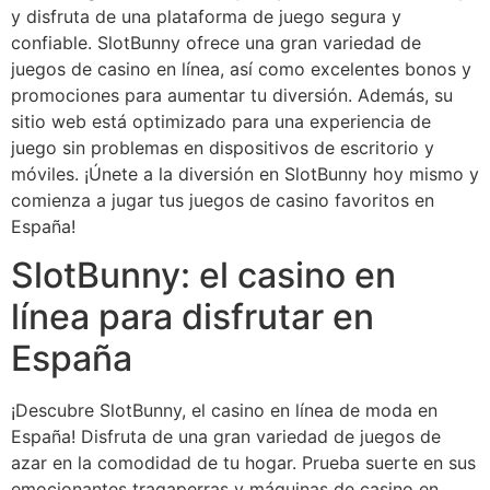
y disfruta de una plataforma de juego segura y
confiable. SlotBunny ofrece una gran variedad de
juegos de casino en línea, así como excelentes bonos y
promociones para aumentar tu diversión. Además, su
sitio web está optimizado para una experiencia de
juego sin problemas en dispositivos de escritorio y
móviles. ¡Únete a la diversión en SlotBunny hoy mismo y
comienza a jugar tus juegos de casino favoritos en
España!
SlotBunny: el casino en
línea para disfrutar en
España
¡Descubre SlotBunny, el casino en línea de moda en
España! Disfruta de una gran variedad de juegos de
azar en la comodidad de tu hogar. Prueba suerte en sus
emocionantes tragaperras y máquinas de casino en