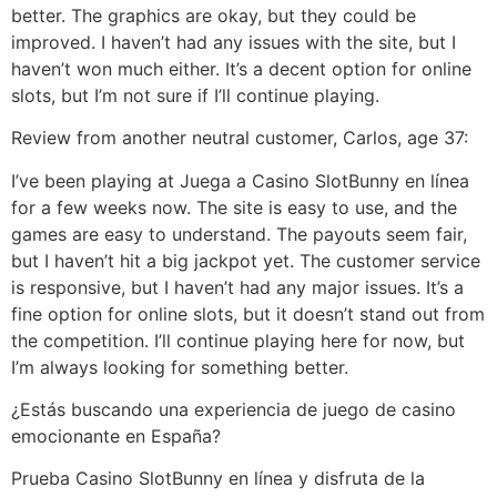
better. The graphics are okay, but they could be
improved. I haven’t had any issues with the site, but I
haven’t won much either. It’s a decent option for online
slots, but I’m not sure if I’ll continue playing.
Review from another neutral customer, Carlos, age 37:
I’ve been playing at Juega a Casino SlotBunny en línea
for a few weeks now. The site is easy to use, and the
games are easy to understand. The payouts seem fair,
but I haven’t hit a big jackpot yet. The customer service
is responsive, but I haven’t had any major issues. It’s a
fine option for online slots, but it doesn’t stand out from
the competition. I’ll continue playing here for now, but
I’m always looking for something better.
¿Estás buscando una experiencia de juego de casino
emocionante en España?
Prueba Casino SlotBunny en línea y disfruta de la